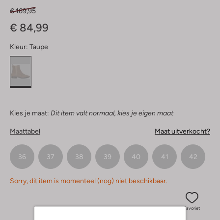
€ 169,95
€ 84,99
Kleur:
Taupe
Kies je maat:
Dit item valt normaal, kies je eigen maat
Maattabel
Maat uitverkocht?
36
37
38
39
40
41
42
Sorry, dit item is momenteel (nog) niet beschikbaar.
Favoriet