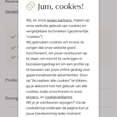
Reserveer direct in een van onze 37 boutiques
Jum, cookies!
Vergelijkbare items
Wij, en onze
negen partners
, maken op
onze website gebruik van cookies en
vergelijkbare technieken (gezamenlijk:
"cookies").
Gratis verzending
vanaf €75,-
Wij gebruiken cookies om ervoor te
Gratis retourneren
binnen 30 dagen*
zorgen dat onze website goed
functioneert, om jouw voorkeuren op
Betaal achteraf
met Klarna
te slaan, om inzicht te verkrijgen in
bezoekersgedrag en om een profiel op
te bouwen van jouw online gedrag voor
gepersonaliseerde advertenties. Door
Product informatie
op "Accepteer alle cookies" te klikken,
ga je akkoord met het gebruik van alle
cookies zoals omschreven in onze
privacy-
en
cookieverklaring
.
Bezorgen & retourneren
Wil je je voorkeuren wijzigen? Via de
cookieknop onderaan de pagina kun je
jouw toestemming ieder moment