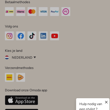
Betaalmethodes
Volg ons
Omoda
Omoda
Omoda
Omoda
Omoda
Kies je land
Instagram
Facebook
TikTok
LinkedIn
YouTube
NEDERLAND
Kies
Verzendmethodes
je
Sluit
land
Nederland
België
(Nederlands)
Download onze Omoda app
Belgique
(Français)
Deutschland