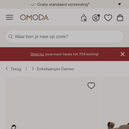
Gratis standaard verzending*
Menu
Shop nu:
jouw must-haves tot 70% korting!
Terug
Enkellaarsjes Dames