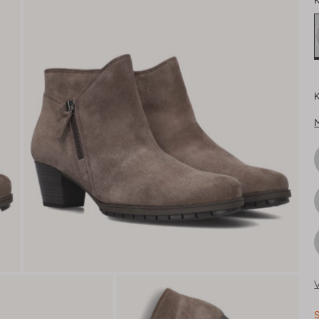
K
K
V
S