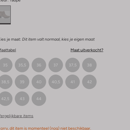
leur:
Taupe
ies je maat:
Dit item valt normaal, kies je eigen maat
Maattabel
Maat uitverkocht?
35
35,5
36
37
37,5
38
38,5
39
40
40,5
41
42
42,5
43
44
ergelijkbare items
orry, dit item is momenteel (nog) niet beschikbaar.