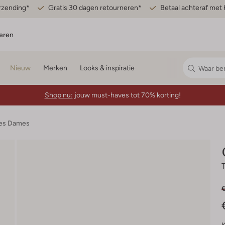
erzending*
Gratis 30 dagen retourneren*
Betaal achteraf met 
eren
Nieuw
Merken
Looks & inspiratie
Shop nu:
jouw must-haves tot 70% korting!
jes Dames
€