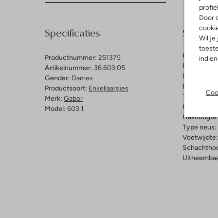
profie
Door o
cooki
Specificaties
Samenst
Wil je
toeste
Kleur:
Taup
Productnummer:
251375
indie
Materiaal b
Artikelnummer:
36.603.05
Materiaal b
Gender:
Dames
Materiaal zo
Productsoort:
Enkellaarsjes
Coo
Type sluitin
Merk:
Gabor
Hakvorm:
B
Model:
603.1
Hakhoogte 
Type neus:
Voetwijdte:
Schachthoo
Uitneembaa