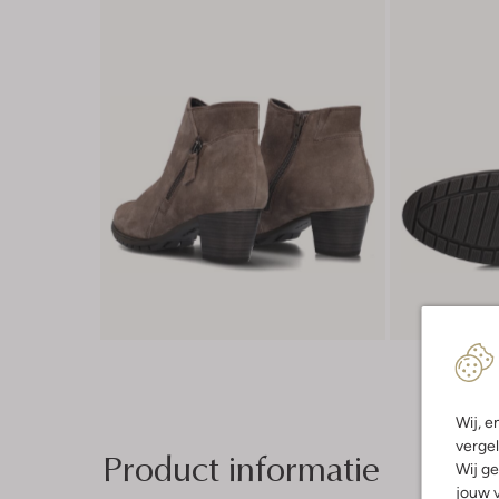
Wij, e
vergel
Product informatie
Wij ge
jouw v