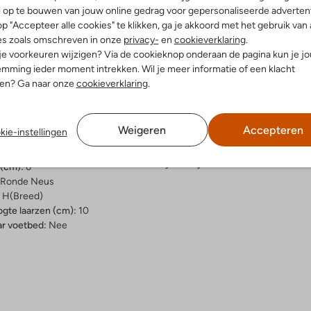
l op te bouwen van jouw online gedrag voor gepersonaliseerde advertent
p "Accepteer alle cookies" te klikken, ga je akkoord met het gebruik van 
es zoals omschreven in onze
privacy-
en
cookieverklaring
.
elling & Pasvorm
Omschrijving
 je voorkeuren wijzigen? Via de cookieknop onderaan de pagina kun je j
mming ieder moment intrekken. Wil je meer informatie of een klacht
e
Mooi & comfortabel! Dat is deze t
nen? Ga naar onze
cookieverklaring
.
merk Gabor. Dit model is uitgevo
uitenkant:
Suède
van textiel met een uitneembaar v
innenkant:
Textiel
trek je 'm makkelijk aan en uit. A
ol:
Rubber
speels effect. Het laarsje heeft 
Weigeren
Accepteren
kie-instellingen
g:
Rits
profiel biedt grip en een hoog l
de schachthoogte is 10 cm, gemet
lokhak
jurk en je bent er klaar voor!
(cm):
6
Ronde Neus
H(breed)
gte laarzen (cm):
10
r voetbed:
Nee