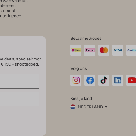
e voorwaarden
tatement
atement
 Intelligence
Betaalmethodes
e deals, speciaal voor
p € 150,- shoptegoed.
Volg ons
Omoda
Omoda
Omoda
Omoda
Om
Kies je land
Instagram
Facebook
TikTok
LinkedI
Yo
NEDERLAND
Kies
je
Sluit
land
Nederland