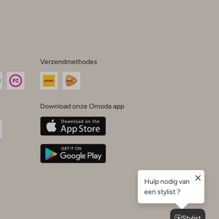
Verzendmethodes
Download onze Omoda app
oda
n
uTube