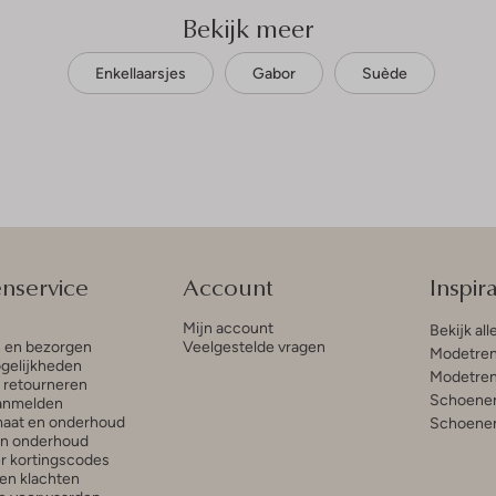
Bekijk meer
Enkellaarsjes
Gabor
Suède
enservice
Account
Inspira
Mijn account
Bekijk all
n en bezorgen
Veelgestelde vragen
Modetren
gelijkheden
Modetren
n retourneren
Schoenen
anmelden
aat en onderhoud
Schoenen
en onderhoud
r kortingscodes
en klachten