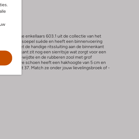
ies.
alle
ouw
aupekleurige enkellaars 603.1 uit de collectie van het
erd in zacht soepel suède en heeft een binnenvoering
oetbed. Met de handige ritssluiting aan de binnenkant
an de buitenkant zit nog een sierritsje wat zorgt voor een
een brede H-wijdte en de rubberen zool met grof
oopcomfort. De schoen heeft een hakhoogte van 5 cm en
en bij maat 37. Match ze onder jouw lievelingsbroek of -