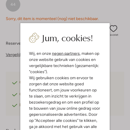
44
Sorry, dit item is momenteel (nog) niet beschikbaar.
Jum, cookies!
Favoriet
Reserveer direct in een van onze 37 boutiques
Wij, en onze
negen partners
, maken op
Vergelijkbare items
onze website gebruik van cookies en
vergelijkbare technieken (gezamenlijk:
"cookies").
Wij gebruiken cookies om ervoor te
Gratis verzending
vanaf €75,-
zorgen dat onze website goed
functioneert, om jouw voorkeuren op
Gratis retourneren
binnen 30 dagen*
te slaan, om inzicht te verkrijgen in
bezoekersgedrag en om een profiel op
Betaal achteraf
met Klarna
te bouwen van jouw online gedrag voor
gepersonaliseerde advertenties. Door
op "Accepteer alle cookies" te klikken,
ga je akkoord met het gebruik van alle