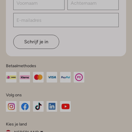
Schrijf je in
Betaalmethodes
Volg ons
Omoda
Omoda
Omoda
Omoda
Omoda
Kies je land
Instagram
Facebook
TikTok
LinkedIn
YouTube