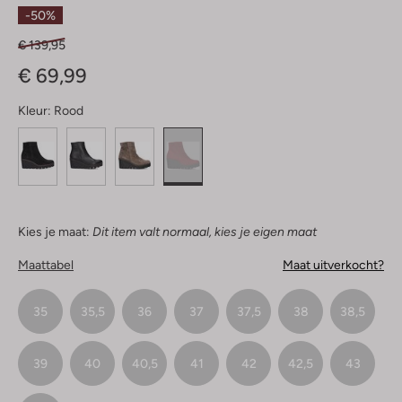
Sterren
-50%
€ 139,95
€ 69,99
Kleur:
Rood
Kies je maat:
Dit item valt normaal, kies je eigen maat
Maattabel
Maat uitverkocht?
35
35,5
36
37
37,5
38
38,5
39
40
40,5
41
42
42,5
43