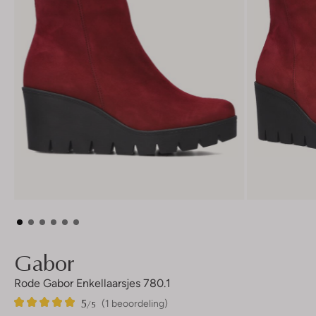
Gabor
Rode Gabor Enkellaarsjes 780.1
5
1
5
/5
(1 beoordeling)