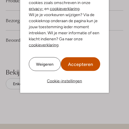
Product informatie
cookies zoals omschreven in onze
privacy-
en
cookieverklaring
.
Wil je je voorkeuren wijzigen? Via de
Bezorgen & retourneren
cookieknop onderaan de pagina kun je
jouw toestemming ieder moment
intrekken. Wil je meer informatie of een
klacht indienen? Ga naar onze
1
5
Beoordelingen
(1)
5
/5
cookieverklaring
.
Sterren
Accepteren
Weigeren
Bekijk meer
Cookie-instellingen
Enkellaarsjes
Gabor
Suède