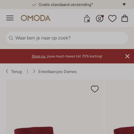
Gratis standaard verzending*
Menu
Shop nu:
jouw must-haves tot 70% korting!
Terug
Enkellaarsjes Dames