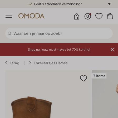
Gratis standaard verzending*
Menu
Shop nu:
jouw must-haves tot 70% korting!
Terug
Enkellaarsjes Dames
7 items