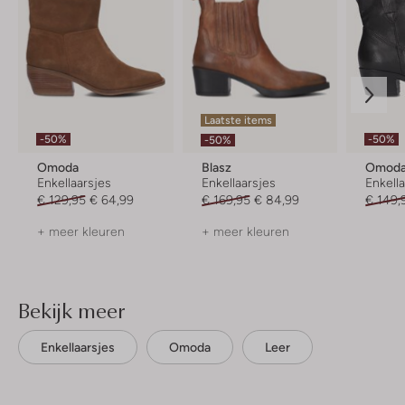
Laatste items
-50%
-50%
-50%
Omoda
Blasz
Omod
Enkellaarsjes
Enkellaarsjes
Enkell
€ 129,95
€ 64,99
€ 169,95
€ 84,99
€ 149,
+ meer kleuren
+ meer kleuren
Bekijk meer
Enkellaarsjes
Omoda
Leer