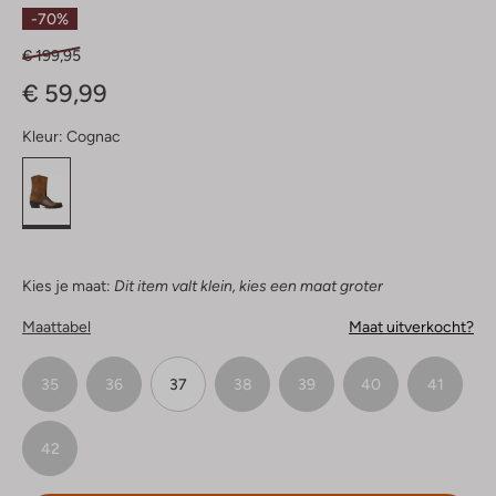
Sterren
-70%
€ 199,95
€ 59,99
Kleur:
Cognac
Kies je maat:
Dit item valt klein, kies een maat groter
Maattabel
Maat uitverkocht?
35
36
37
38
39
40
41
42