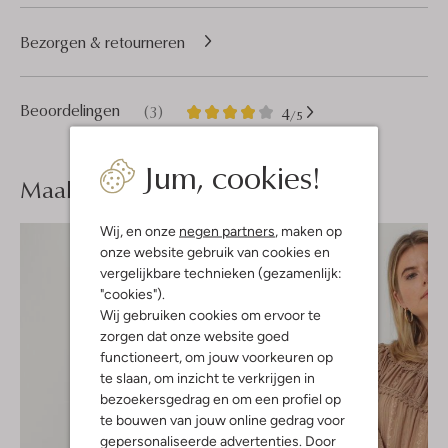
Bezorgen & retourneren
3
4
Beoordelingen
(3)
4
/5
Sterren
Jum, cookies!
Maak je
look compleet
Wij, en onze
negen partners
, maken op
onze website gebruik van cookies en
vergelijkbare technieken (gezamenlijk:
"cookies").
Wij gebruiken cookies om ervoor te
zorgen dat onze website goed
functioneert, om jouw voorkeuren op
te slaan, om inzicht te verkrijgen in
bezoekersgedrag en om een profiel op
te bouwen van jouw online gedrag voor
gepersonaliseerde advertenties. Door