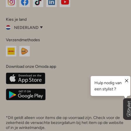
Omoda
Omoda
Omoda
Omoda
Omoda
Kies je land
Instagram
Facebook
TikTok
LinkedIn
YouTube
NEDERLAND
Kies
Verzendmethodes
je
Sluit
land
Nederland
België
(Nederlands)
Download onze Omoda app
Belgique
(Français)
Deutschland
*Dit geldt alleen voor items die op voorraad zijn. Check voor de
zekerheid de verwachte bezorgdatum bij het item op de website
of in je winkelmandje.