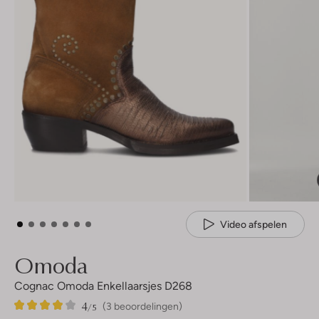
Video afspelen
Omoda
Cognac Omoda Enkellaarsjes D268
4
3
4
/5
(3 beoordelingen)