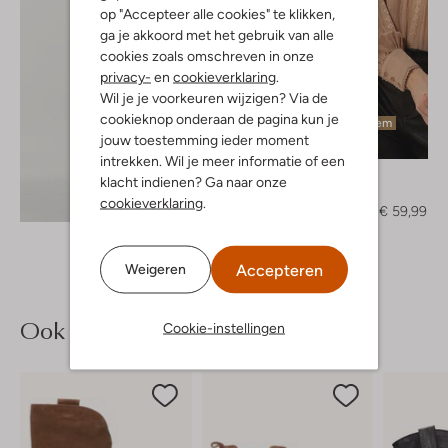
op "Accepteer alle cookies" te klikken,
ga je akkoord met het gebruik van alle
cookies zoals omschreven in onze
privacy-
en
cookieverklaring
.
Wil je je voorkeuren wijzigen? Via de
cookieknop onderaan de pagina kun je
Laatste item
jouw toestemming ieder moment
-60%
intrekken. Wil je meer informatie of een
Ibana
klacht indienen? Ga naar onze
Blouse
Ontdek de look
cookieverklaring
.
€ 149,95
€ 59,99
Accepteren
Weigeren
Ook iets voor jou?
Cookie-instellingen