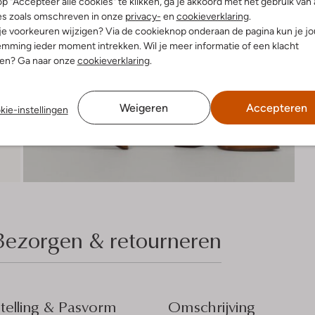
p "Accepteer alle cookies" te klikken, ga je akkoord met het gebruik van 
es zoals omschreven in onze
privacy-
en
cookieverklaring
.
 je voorkeuren wijzigen? Via de cookieknop onderaan de pagina kun je j
mming ieder moment intrekken. Wil je meer informatie of een klacht
nen? Ga naar onze
cookieverklaring
.
Weigeren
Accepteren
kie-instellingen
Bezorgen & retourneren
elling & Pasvorm
Omschrijving