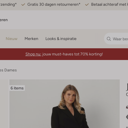
erzending*
Gratis 30 dagen retourneren*
Betaal achteraf met 
eren
Nieuw
Merken
Looks & inspiratie
Shop nu:
jouw must-haves tot 70% korting!
jes Dames
6 items