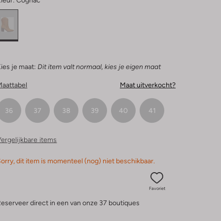
leur:
Cognac
ies je maat:
Dit item valt normaal, kies je eigen maat
Maattabel
Maat uitverkocht?
36
37
38
39
40
41
ergelijkbare items
orry, dit item is momenteel (nog) niet beschikbaar.
Favoriet
eserveer direct in een van onze 37 boutiques