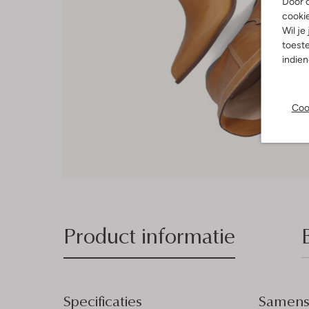
Door o
cooki
Wil je
toeste
indie
Coo
Product informatie
Specificaties
Samenst