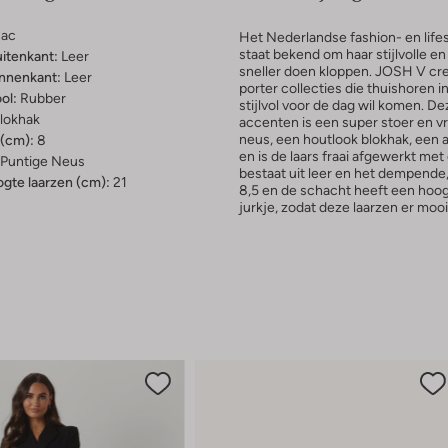
ac
Het Nederlandse fashion- en lif
staat bekend om haar stijlvolle e
uitenkant:
Leer
sneller doen kloppen. JOSH V creë
innenkant:
Leer
porter collecties die thuishoren 
ol:
Rubber
stijlvol voor de dag wil komen. 
lokhak
accenten is een super stoer en vr
neus, een houtlook blokhak, een 
(cm):
8
en is de laars fraai afgewerkt me
Puntige Neus
bestaat uit leer en het dempende,
gte laarzen (cm):
21
8,5 en de schacht heeft een hoog
jurkje, zodat deze laarzen er moo