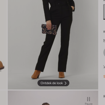
K
K
V
S
Ontdek de look
R
Pauze