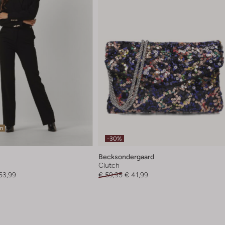
em
-30%
Becksondergaard
Clutch
53,99
€ 59,95
€ 41,99