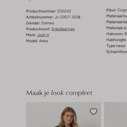
Kleur:
Cogn
Productnummer:
255242
Materiaal b
Artikelnummer:
Jv-2307-1208
Materiaal b
Gender:
Dames
Materiaal zo
Productsoort:
Enkellaarsjes
Hakvorm:
B
Merk:
Josh V
Hakhoogte 
Model:
Anke
Type neus:
Schachthoo
Maak je
look compleet