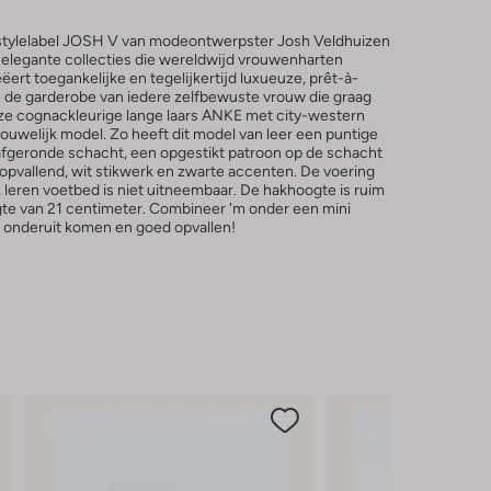
estylelabel JOSH V van modeontwerpster Josh Veldhuizen
n elegante collecties die wereldwijd vrouwenharten
ert toegankelijke en tegelijkertijd luxueuze, prêt-à-
in de garderobe van iedere zelfbewuste vrouw die graag
Deze cognackleurige lange laars ANKE met city-western
ouwelijk model. Zo heeft dit model van leer een puntige
afgeronde schacht, een opgestikt patroon op de schacht
t opvallend, wit stikwerk en zwarte accenten. De voering
 leren voetbed is niet uitneembaar. De hakhoogte is ruim
te van 21 centimeter. Combineer 'm onder een mini
i onderuit komen en goed opvallen!