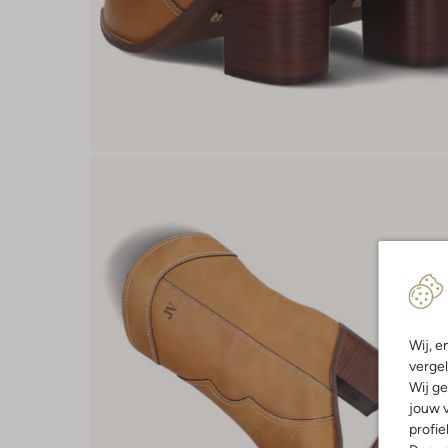
Wij, e
vergel
Wij ge
jouw v
profie