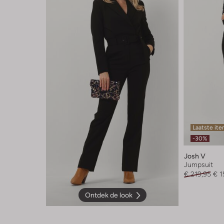
Laatste it
-30%
Josh V
Jumpsuit
€ 219,95
€ 1
Ontdek de look