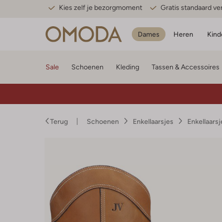
Kies zelf je bezorgmoment
Gratis standaard v
Dames
Heren
Kind
Sale
Schoenen
Kleding
Tassen & Accessoires
Terug
Schoenen
Enkellaarsjes
Enkellaars