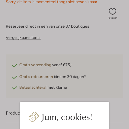
Sorry, dit item is momenteel (nog) niet beschikbaar.
Favoriet
Reserveer direct in een van onze 37 boutiques
Vergelijkbare items
Gratis verzending
vanaf €75,-
Gratis retourneren
binnen 30 dagen*
Betaal achteraf
met Klarna
Product informatie
Jum, cookies!