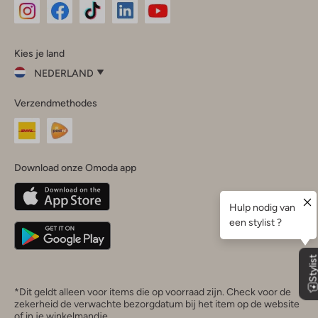
Omoda
Omoda
Omoda
Omoda
Omoda
Kies je land
Instagram
Facebook
TikTok
LinkedIn
YouTube
NEDERLAND
Kies
Verzendmethodes
je
Sluit
land
Nederland
België
(Nederlands)
Download onze Omoda app
Belgique
(Français)
Deutschland
*Dit geldt alleen voor items die op voorraad zijn. Check voor de
zekerheid de verwachte bezorgdatum bij het item op de website
of in je winkelmandje.