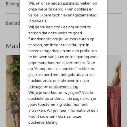
Bezorgen & retourneren
Wij, en onze
negen partners
, maken op
onze website gebruik van cookies en
vergelijkbare technieken (gezamenlijk:
"cookies").
1
5
Beoordelingen
(1)
5
/5
Wij gebruiken cookies om ervoor te
Sterren
zorgen dat onze website goed
functioneert, om jouw voorkeuren op
Maak je
look compleet
te slaan, om inzicht te verkrijgen in
bezoekersgedrag en om een profiel op
te bouwen van jouw online gedrag voor
gepersonaliseerde advertenties. Door
op "Accepteer alle cookies" te klikken,
ga je akkoord met het gebruik van alle
cookies zoals omschreven in onze
privacy-
en
cookieverklaring
.
Wil je je voorkeuren wijzigen? Via de
cookieknop onderaan de pagina kun je
jouw toestemming ieder moment
intrekken. Wil je meer informatie of een
klacht indienen? Ga naar onze
cookieverklaring
.