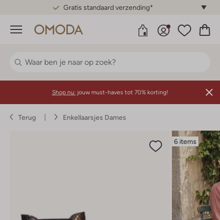
Gratis standaard verzending*
Menu
Shop nu:
jouw must-haves tot 70% korting!
Terug
Enkellaarsjes Dames
6 items