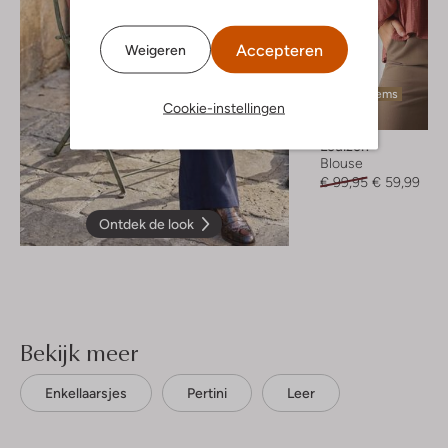
Accepteren
Weigeren
Laatste items
Cookie-instellingen
-40%
Louizon
Blouse
€ 99,95
€ 59,99
Ontdek de look
Bekijk meer
Enkellaarsjes
Pertini
Leer