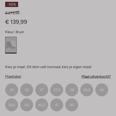
Sterren
-50%
€ 279,99
€ 139,99
Kleur:
Bruin
Kies je maat:
Dit item valt normaal, kies je eigen maat
Maattabel
Maat uitverkocht?
35
36
37
37,5
38
38,5
39
39,5
40
40,5
41
42