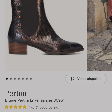
Video afspelen
Pertini
Bruine Pertini Enkellaarsjes 30961
5
1
5
/5
(1 beoordeling)