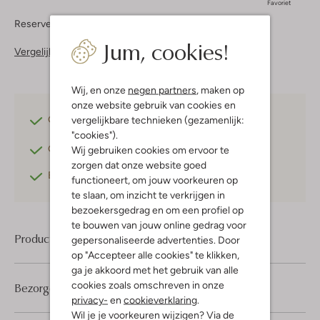
Favoriet
Reserveer direct in een van onze 37 boutiques
Jum, cookies!
Vergelijkbare items
Wij, en onze
negen partners
, maken op
onze website gebruik van cookies en
Gratis verzending
vanaf €75,-
vergelijkbare technieken (gezamenlijk:
"cookies").
Gratis retourneren
binnen 30 dagen*
Wij gebruiken cookies om ervoor te
zorgen dat onze website goed
Betaal achteraf
met Klarna
functioneert, om jouw voorkeuren op
te slaan, om inzicht te verkrijgen in
bezoekersgedrag en om een profiel op
te bouwen van jouw online gedrag voor
Product informatie
gepersonaliseerde advertenties. Door
op "Accepteer alle cookies" te klikken,
ga je akkoord met het gebruik van alle
cookies zoals omschreven in onze
Bezorgen & retourneren
privacy-
en
cookieverklaring
.
Wil je je voorkeuren wijzigen? Via de