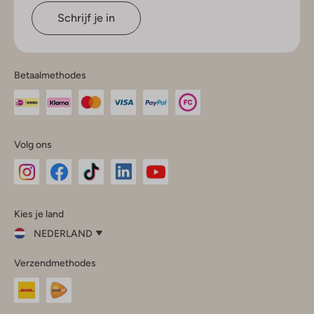
Schrijf je in
Betaalmethodes
Volg ons
Omoda
Omoda
Omoda
Omoda
Omoda
Kies je land
Instagram
Facebook
TikTok
LinkedIn
YouTube
NEDERLAND
Kies
Verzendmethodes
je
Sluit
land
Nederland