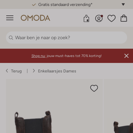
Gratis standaard verzending*
Menu
Shop nu:
jouw must-haves tot 70% korting!
Terug
Enkellaarsjes Dames