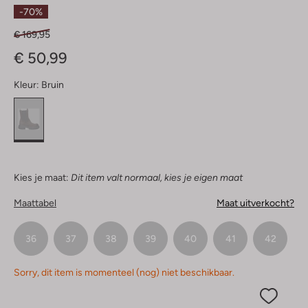
Sterren
-70%
€ 169,95
€ 50,99
Kleur:
Bruin
Kies je maat:
Dit item valt normaal, kies je eigen maat
Maattabel
Maat uitverkocht?
36
37
38
39
40
41
42
Sorry, dit item is momenteel (nog) niet beschikbaar.