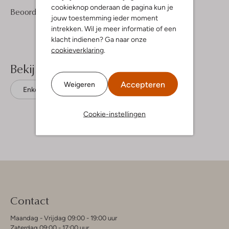
cookieknop onderaan de pagina kun je
1
5
Beoordelingen
(1)
5
/5
jouw toestemming ieder moment
Sterren
intrekken. Wil je meer informatie of een
klacht indienen? Ga naar onze
cookieverklaring
.
Bekijk meer
Accepteren
Weigeren
Enkellaarsjes
Lazamani
Suède
Cookie-instellingen
Contact
Maandag - Vrijdag 09:00 - 19:00 uur
Zaterdag 09:00 - 17:00 uur