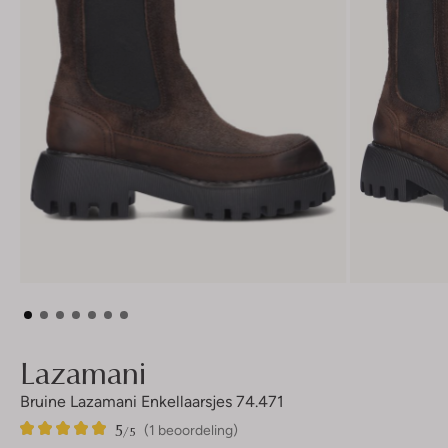
Lazamani
Bruine Lazamani Enkellaarsjes 74.471
5
1
5
/5
(1 beoordeling)