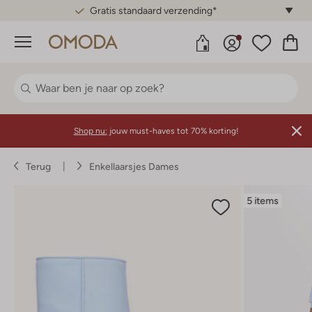
Gratis standaard verzending*
Menu
Shop nu:
jouw must-haves tot 70% korting!
Terug
Enkellaarsjes Dames
5 items