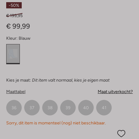
Sterren
-50%
€ 199,95
€ 99,99
Kleur:
Blauw
Kies je maat:
Dit item valt normaal, kies je eigen maat
Maattabel
Maat uitverkocht?
36
37
38
39
40
41
Sorry, dit item is momenteel (nog) niet beschikbaar.