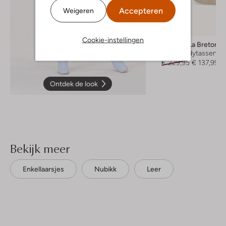
Accepteren
Weigeren
-40%
Cookie-instellingen
Fred De La Bretonie
Crossbodytassen
€ 229,95
€ 137,99
Ontdek de look
Bekijk meer
Enkellaarsjes
Nubikk
Leer