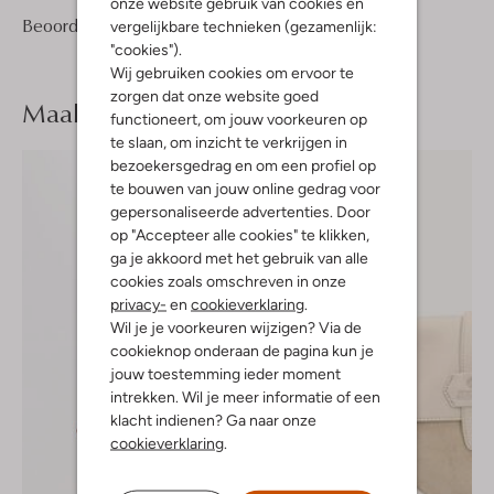
onze website gebruik van cookies en
1
2
Beoordelingen
(1)
vergelijkbare technieken (gezamenlijk:
2
/5
Sterren
"cookies").
Wij gebruiken cookies om ervoor te
zorgen dat onze website goed
Maak je
look compleet
functioneert, om jouw voorkeuren op
te slaan, om inzicht te verkrijgen in
bezoekersgedrag en om een profiel op
te bouwen van jouw online gedrag voor
gepersonaliseerde advertenties. Door
op "Accepteer alle cookies" te klikken,
ga je akkoord met het gebruik van alle
cookies zoals omschreven in onze
privacy-
en
cookieverklaring
.
Wil je je voorkeuren wijzigen? Via de
cookieknop onderaan de pagina kun je
jouw toestemming ieder moment
intrekken. Wil je meer informatie of een
klacht indienen? Ga naar onze
cookieverklaring
.