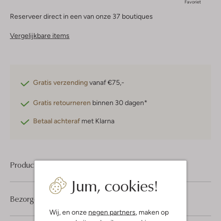
Favoriet
Reserveer direct in een van onze 37 boutiques
Vergelijkbare items
Gratis verzending
vanaf €75,-
Gratis retourneren
binnen 30 dagen*
Betaal achteraf
met Klarna
Product informatie
Jum, cookies!
Bezorgen & retourneren
Wij, en onze
negen partners
, maken op