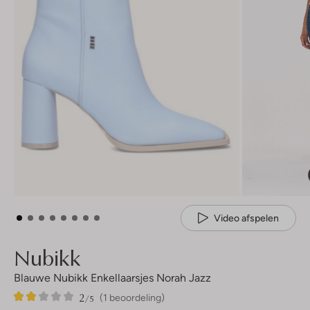
Video afspelen
Nubikk
Blauwe Nubikk Enkellaarsjes Norah Jazz
2
1
2
/5
(1 beoordeling)