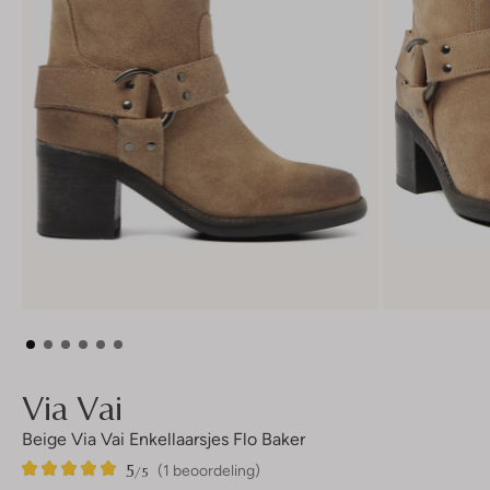
Via Vai
Beige Via Vai Enkellaarsjes Flo Baker
5
1
5
/5
(1 beoordeling)