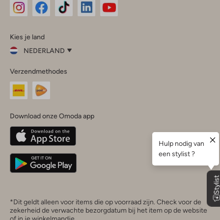
Omoda
Omoda
Omoda
Omoda
Omoda
Kies je land
Instagram
Facebook
TikTok
LinkedIn
YouTube
NEDERLAND
Kies
Verzendmethodes
je
Sluit
land
Nederland
België
(Nederlands)
Download onze Omoda app
Belgique
(Français)
Deutschland
*Dit geldt alleen voor items die op voorraad zijn. Check voor de
zekerheid de verwachte bezorgdatum bij het item op de website
of in je winkelmandje.