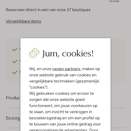
Favoriet
Reserveer direct in een van onze 37 boutiques
Vergelijkbare items
Jum, cookies!
Gratis verzending
vanaf €75,-
Gratis retourneren
binnen 30 dagen*
Wij, en onze
negen partners
, maken op
Betaal achteraf
met Klarna
onze website gebruik van cookies en
vergelijkbare technieken (gezamenlijk:
"cookies").
Wij gebruiken cookies om ervoor te
Product informatie
zorgen dat onze website goed
functioneert, om jouw voorkeuren op
te slaan, om inzicht te verkrijgen in
Bezorgen & retourneren
bezoekersgedrag en om een profiel op
te bouwen van jouw online gedrag voor
gepersonaliseerde advertenties. Door