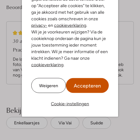
op "Accepteer alle cookies" te klikken,
1
5
Beoordelingen
(1)
5
/5
ga je akkoord met het gebruik van alle
Sterren
cookies zoals omschreven in onze
privacy-
en
cookieverklaring
.
5
Wil je je voorkeuren wijzigen? Via de
(5)
S
cookieknop onderaan de pagina kun je
30 april 2025
door Karin
t
jouw toestemming ieder moment
Prachtige laarsjes in vintage look
e
intrekken. Wil je meer informatie of een
r
klacht indienen? Ga naar onze
De laarsjes zijn in het echt nog mooier dan op de
r
foto.rnGoede pasvorm ze vallen alleen groter uit.rnIk heb
cookieverklaring
.
van ViaVai meestal maat 40 maar deze waren met 39 ook
e
nog groot genoeg.rnMooie kleur en heeft een oude look.
n
Accepteren
Weigeren
Cookie-instellingen
Bekijk meer
Enkellaarsjes
Via Vai
Suède