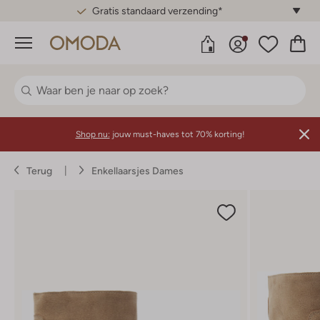
Gratis standaard verzending*
Menu
Shop nu:
jouw must-haves tot 70% korting!
Terug
Enkellaarsjes Dames