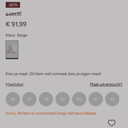
Sterren
-60%
€ 229,95
€ 91,99
Kleur:
Beige
Kies je maat:
Dit item valt normaal, kies je eigen maat
Maattabel
Maat uitverkocht?
36
37
38
39
40
41
42
Sorry, dit item is momenteel (nog) niet beschikbaar.