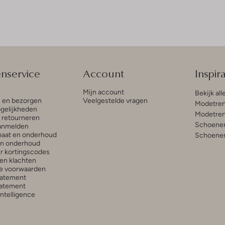
enservice
Account
Inspira
Mijn account
Bekijk all
n en bezorgen
Veelgestelde vragen
Modetren
gelijkheden
Modetren
n retourneren
Schoenen
anmelden
aat en onderhoud
Schoenen
en onderhoud
r kortingscodes
en klachten
e voorwaarden
tatement
atement
 Intelligence