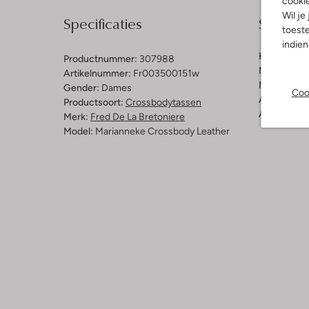
cooki
Wil je
Specificaties
Samenst
toeste
indie
Kleur:
Butte
Productnummer:
307988
Materiaal b
Artikelnummer:
Fr003500151w
Materiaal b
Gender:
Dames
Coo
Afmetingen
Productsoort:
Crossbodytassen
Afneembaar
Merk:
Fred De La Bretoniere
Model:
Marianneke Crossbody Leather