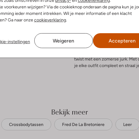
es zoals omschreven in onze
privacy-
en
cookieverklaring
.
 je voorkeuren wijzigen? Via de cookieknop onderaan de pagina kun je j
elling & Pasvorm
Omschrijving
mming ieder moment intrekken. Wil je meer informatie of een klacht
nen? Ga naar onze
cookieverklaring
.
r Yellow
Ontdek de charme van de MARIA
uitenkant:
Leer
is de perfecte metgezel voor dame
innenkant:
Katoen
tijdens een dagje shoppen of een
Weigeren
Accepteren
kie-instellingen
:
23 X 3 X 15 Cm
ruimte voor je essentials en voeg
 hengsel:
Nee
casual jeans en een witte blouse 
twist met een zomerse jurk. Me
je elke outfit compleet en straal j
Bekijk meer
Crossbodytassen
Fred De La Bretoniere
Leer