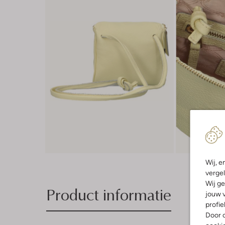
Wij, e
vergel
Wij ge
Product informatie
jouw v
profie
Door o