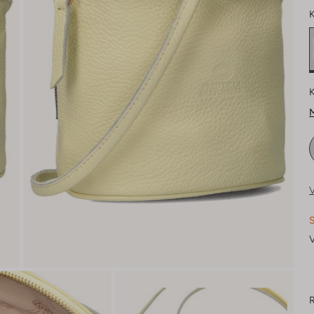
K
K
M
V
S
V
R