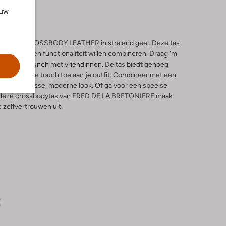
ouw
NNEKE CROSSBODY LEATHER in stralend geel. Deze tas
s die stijl en functionaliteit willen combineren. Draag 'm
 gezellige lunch met vriendinnen. De tas biedt genoeg
t een vrolijke touch toe aan je outfit. Combineer met een
voor een frisse, moderne look. Of ga voor een speelse
t deze crossbodytas van FRED DE LA BRETONIERE maak
e zelfvertrouwen uit.