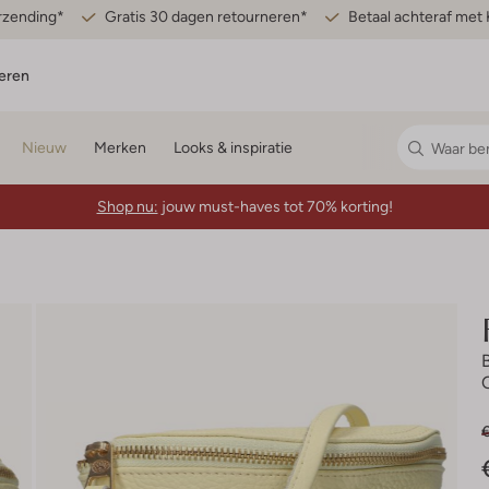
erzending*
Gratis 30 dagen retourneren*
Betaal achteraf met 
eren
Nieuw
Merken
Looks & inspiratie
Shop nu:
jouw must-haves tot 70% korting!
€