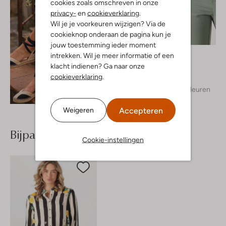
cookies zoals omschreven in onze
privacy-
en
cookieverklaring
.
Wil je je voorkeuren wijzigen? Via de
cookieknop onderaan de pagina kun je
jouw toestemming ieder moment
Object
intrekken. Wil je meer informatie of een
T-shirt
klacht indienen? Ga naar onze
€ 26,99
cookieverklaring
.
+ meer kleuren
Ontdek de look
Accepteren
Weigeren
Bijpassende producten
Cookie-instellingen