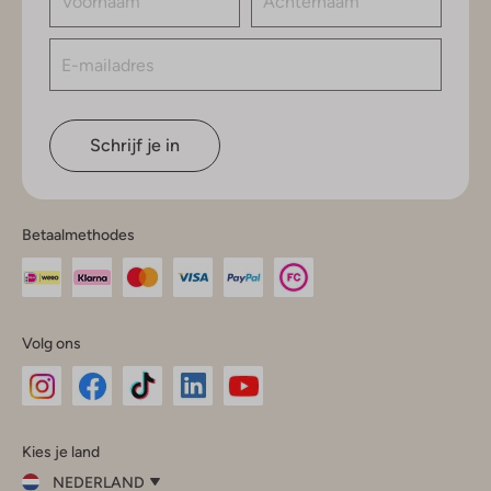
Schrijf je in
Betaalmethodes
Volg ons
Omoda
Omoda
Omoda
Omoda
Omoda
Kies je land
Instagram
Facebook
TikTok
LinkedIn
YouTube
NEDERLAND