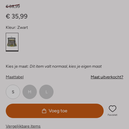
€ 88,99
€ 35,99
Kleur:
Zwart
Kies je maat:
Dit item valt normaal, kies je eigen maat
Maattabel
Maat uitverkocht?
S
M
L
Voeg toe
Favoriet
Vergelijkbare items