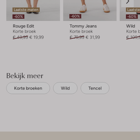
Laatste maten
Laatst
-60%
-60%
-60%
Rouge Edit
Tommy Jeans
Wild
Korte broek
Korte broek
Korte 
€ 49,99
€ 19,99
€ 79,99
€ 31,99
€ 109,
Bekijk meer
Korte broeken
Wild
Tencel