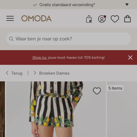
Gratis standaard verzending*
Menu
Shop nu:
jouw must-haves tot 70% korting!
Terug
Broeken Dames
5 items