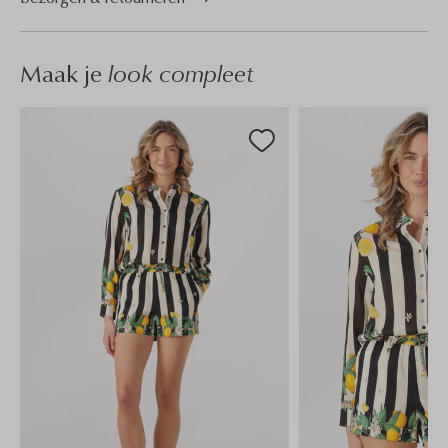
Maak je
look compleet