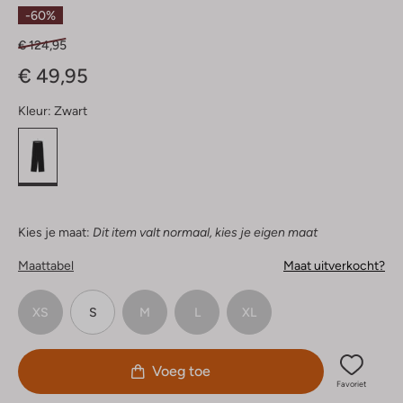
Sterren
-60%
€ 124,95
€ 49,95
Kleur:
Zwart
Kies je maat:
Dit item valt normaal, kies je eigen maat
Maattabel
Maat uitverkocht?
XS
S
M
L
XL
Voeg toe
Favoriet