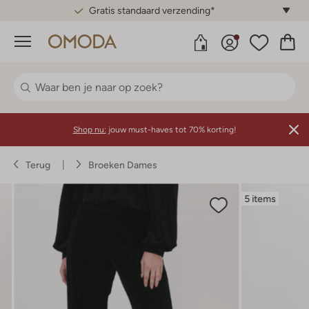
Gratis standaard verzending*
Menu
Shop nu:
jouw must-haves tot 70% korting!
Terug
Broeken Dames
5 items