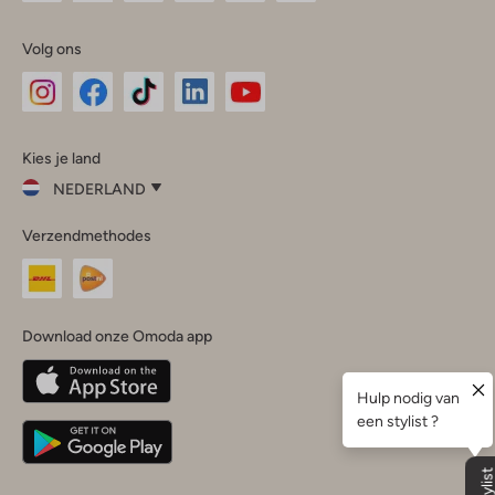
Volg ons
Omoda
Omoda
Omoda
Omoda
Omoda
Kies je land
Instagram
Facebook
TikTok
LinkedIn
YouTube
NEDERLAND
Kies
Verzendmethodes
je
Sluit
land
Nederland
België
(Nederlands)
Download onze Omoda app
Belgique
(Français)
Deutschland