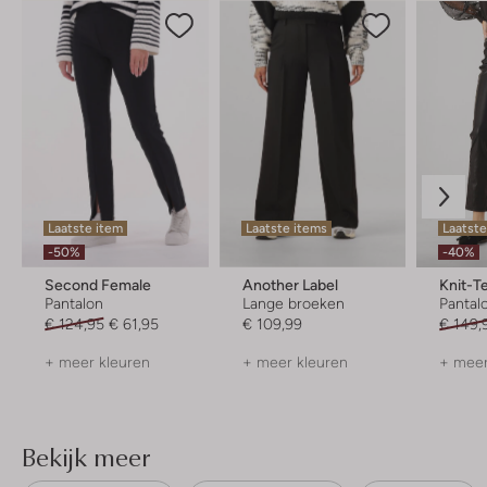
Laatste item
Laatste items
Laatste
-50%
-40%
Second Female
Another Label
Knit-T
Pantalon
Lange broeken
Pantal
€ 124,95
€ 61,95
€ 109,99
€ 149,
+ meer kleuren
+ meer kleuren
+ meer
Bekijk meer