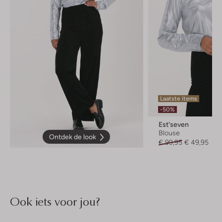
Laatste items
-50%
Est'seven
Blouse
Ontdek de look
€ 99,95
€ 49,95
Ook iets voor jou?