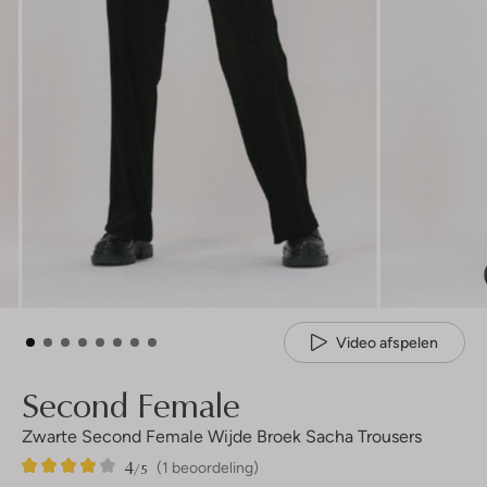
Video afspelen
Second Female
Zwarte Second Female Wijde Broek Sacha Trousers
4
1
4
/5
(1 beoordeling)