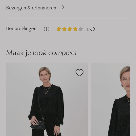
Bezorgen & retourneren
1
4
Beoordelingen
(1)
4
/5
Sterren
Maak je
look compleet