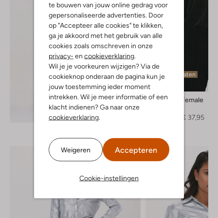
te bouwen van jouw online gedrag voor
gepersonaliseerde advertenties. Door
op "Accepteer alle cookies" te klikken,
ga je akkoord met het gebruik van alle
cookies zoals omschreven in onze
privacy-
en
cookieverklaring
.
Wil je je voorkeuren wijzigen? Via de
Laatste maten
cookieknop onderaan de pagina kun je
-60%
jouw toestemming ieder moment
intrekken. Wil je meer informatie of een
Second Female
klacht indienen? Ga naar onze
Trui
Ontdek de look
cookieverklaring
.
€ 94,95
€ 37,95
Accepteren
Weigeren
Cookie-instellingen