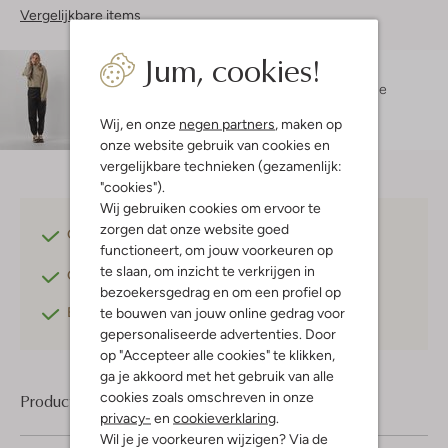
Vergelijkbare items
Jum, cookies!
Maatadvies
Danielle is 1 meter 74 lang en draagt maat s.
De
pasvorm is
slim
.
Wij, en onze
negen partners
, maken op
onze website gebruik van cookies en
vergelijkbare technieken (gezamenlijk:
"cookies").
Wij gebruiken cookies om ervoor te
zorgen dat onze website goed
Gratis verzending
vanaf €75,-
functioneert, om jouw voorkeuren op
te slaan, om inzicht te verkrijgen in
Gratis retourneren
binnen 30 dagen*
bezoekersgedrag en om een profiel op
Betaal achteraf
met Klarna
te bouwen van jouw online gedrag voor
gepersonaliseerde advertenties. Door
op "Accepteer alle cookies" te klikken,
ga je akkoord met het gebruik van alle
cookies zoals omschreven in onze
Product informatie
privacy-
en
cookieverklaring
.
Wil je je voorkeuren wijzigen? Via de