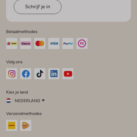
Schrijf je in
Betaalmethodes
Volg ons
Omoda
Omoda
Omoda
Omoda
Omoda
Kies je land
Instagram
Facebook
TikTok
LinkedIn
YouTube
NEDERLAND
Kies
Verzendmethodes
je
Sluit
land
Nederland