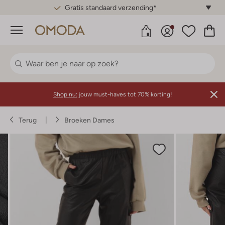
Gratis standaard verzending*
Menu
Shop nu:
jouw must-haves tot 70% korting!
Terug
Broeken Dames