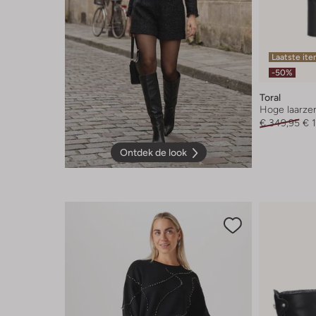
Laatste it
-50%
Toral
Hoge laarze
€ 349,95
€ 
Ontdek de look