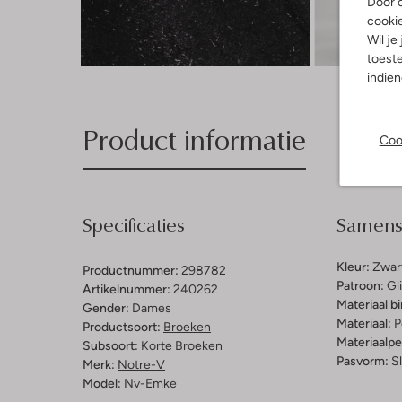
Door o
cooki
Wil je
Ont
toeste
indie
Product informatie
Coo
Specificaties
Samenst
Kleur:
Zwar
Productnummer:
298782
Patroon:
Gli
Artikelnummer:
240262
Materiaal b
Gender:
Dames
Materiaal:
P
Productsoort:
Broeken
Materiaalp
Subsoort:
Korte Broeken
Pasvorm:
S
Merk:
Notre-V
Model:
Nv-Emke