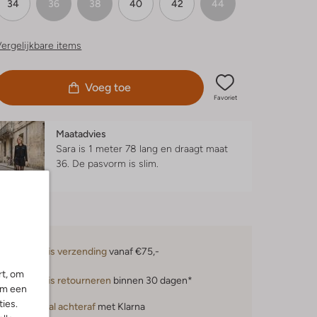
34
36
38
40
42
44
ergelijkbare items
Voeg toe
Favoriet
Maatadvies
Sara is 1 meter 78 lang en draagt maat
36.
De pasvorm is
slim
.
Gratis verzending
vanaf €75,-
rt, om
Gratis retourneren
binnen 30 dagen*
om een
ies.
Betaal achteraf
met Klarna