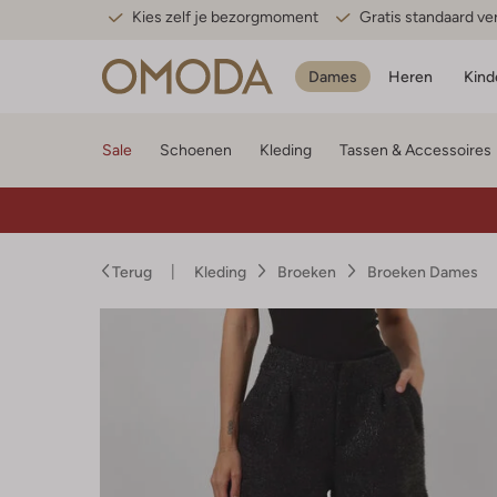
Kies zelf je bezorgmoment
Gratis standaard v
Dames
Heren
Kind
Sale
Schoenen
Kleding
Tassen & Accessoires
Terug
Kleding
Broeken
Broeken Dames