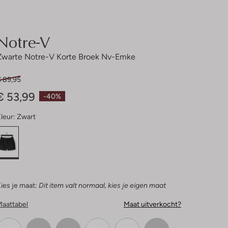
Notre-V
Zwarte Notre-V Korte Broek Nv-Emke
€ 89,95
€ 53,99
-40%
leur:
Zwart
ies je maat:
Dit item valt normaal, kies je eigen maat
Maattabel
Maat uitverkocht?