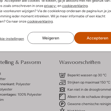
p "Accepteer alle cookies" te klikken, ga je akkoord met het gebruik van 
es zoals omschreven in onze
privacy-
en
cookieverklaring
.
 je voorkeuren wijzigen? Via de cookieknop onderaan de pagina kun je j
dek de look
Ontdek de look
mming ieder moment intrekken. Wil je meer informatie of een klacht
nen? Ga naar onze
cookieverklaring
.
Bezorgen & retourneren
Weigeren
Accepteren
kie-instellingen
elling & Pasvorm
Wasvoorschriften
t
Beperkt wassen op 30 °C
tter
Strijken op maximaal 150 °C
innenkant:
Polyester
olyester
Kan niet in de droogtromme
ercentages:
100% Polyester
Alleen in de schaduw droge
lim
Gewone chemische reinigi