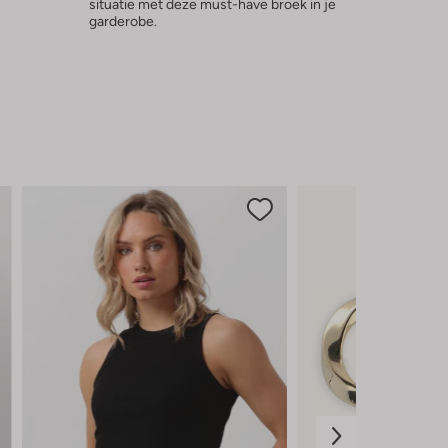
situatie met deze must-have broek in je
garderobe.