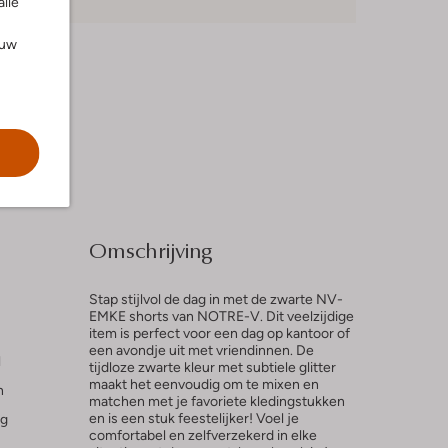
alle
ouw
Omschrijving
Stap stijlvol de dag in met de zwarte NV-
EMKE shorts van NOTRE-V. Dit veelzijdige
item is perfect voor een dag op kantoor of
een avondje uit met vriendinnen. De
l
tijdloze zwarte kleur met subtiele glitter
maakt het eenvoudig om te mixen en
n
matchen met je favoriete kledingstukken
en is een stuk feestelijker! Voel je
ng
comfortabel en zelfverzekerd in elke