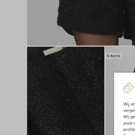
6 items
Wij, e
vergel
Wij ge
jouw v
profie