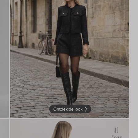
Ontdek de look
Pauze