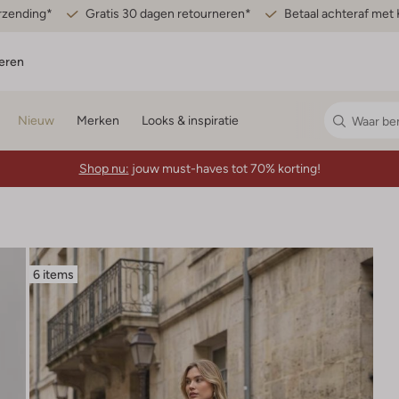
erzending*
Gratis 30 dagen retourneren*
Betaal achteraf met 
eren
Nieuw
Merken
Looks & inspiratie
Shop nu:
jouw must-haves tot 70% korting!
6 items