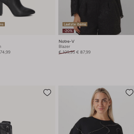
ems
Laatste items
-20%
Notre-V
n
Blazer
174,99
€ 109,95
€ 87,99