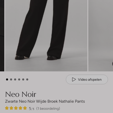
Video afspelen
Neo Noir
Zwarte Neo Noir Wijde Broek Nathalie Pants
5
1
5
/5
(1 beoordeling)