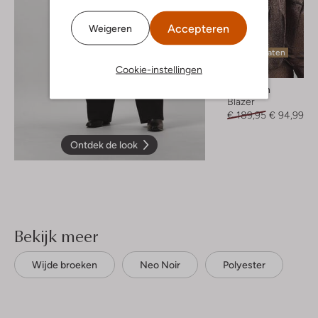
Accepteren
Weigeren
Laatste maten
-50%
Cookie-instellingen
Est'seven
Blazer
€ 189,95
€ 94,99
Ontdek de look
Bekijk meer
Wijde broeken
Neo Noir
Polyester