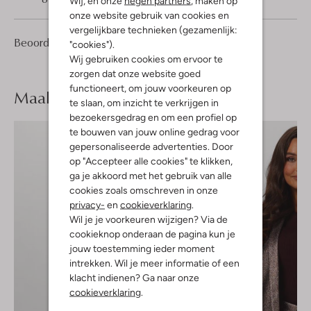
Wij, en onze
negen partners
, maken op
onze website gebruik van cookies en
vergelijkbare technieken (gezamenlijk:
1
5
Beoordelingen
(1)
5
"cookies").
/5
Sterren
Wij gebruiken cookies om ervoor te
zorgen dat onze website goed
functioneert, om jouw voorkeuren op
Maak je
look compleet
te slaan, om inzicht te verkrijgen in
bezoekersgedrag en om een profiel op
te bouwen van jouw online gedrag voor
gepersonaliseerde advertenties. Door
op "Accepteer alle cookies" te klikken,
ga je akkoord met het gebruik van alle
cookies zoals omschreven in onze
privacy-
en
cookieverklaring
.
Wil je je voorkeuren wijzigen? Via de
cookieknop onderaan de pagina kun je
jouw toestemming ieder moment
intrekken. Wil je meer informatie of een
klacht indienen? Ga naar onze
cookieverklaring
.