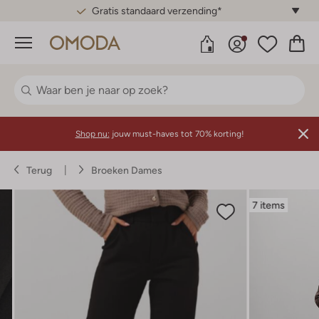
Gratis standaard verzending*
Menu
Shop nu:
jouw must-haves tot 70% korting!
Terug
Broeken Dames
7 items