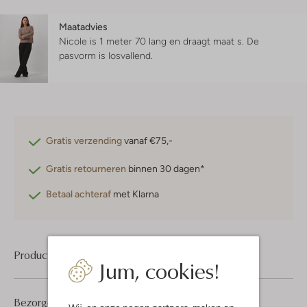
Maatadvies
Nicole is 1 meter 70 lang en draagt maat s.
De
pasvorm is
losvallend
.
Gratis verzending
vanaf €75,-
Gratis retourneren
binnen 30 dagen*
Betaal achteraf
met Klarna
Product informatie
Jum, cookies!
Bezorgen & retourneren