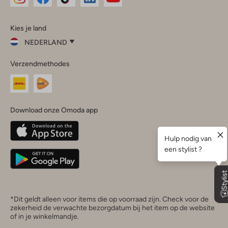
Omoda
Omoda
Omoda
Omoda
Omoda
Kies je land
Instagram
Facebook
TikTok
LinkedIn
YouTube
NEDERLAND
Kies
Verzendmethodes
je
Sluit
land
Nederland
België
(Nederlands)
Download onze Omoda app
Belgique
(Français)
Deutschland
*Dit geldt alleen voor items die op voorraad zijn. Check voor de
zekerheid de verwachte bezorgdatum bij het item op de website
of in je winkelmandje.