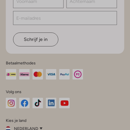
Schrijf je in
Betaalmethodes
Volg ons
Omoda
Omoda
Omoda
Omoda
Omoda
Kies je land
Instagram
Facebook
TikTok
LinkedIn
YouTube
NEDERLAND