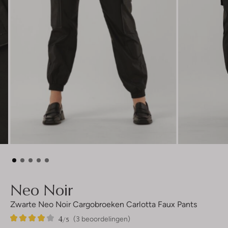
Neo Noir
Zwarte Neo Noir Cargobroeken Carlotta Faux Pants
4
3
4
/5
(3 beoordelingen)