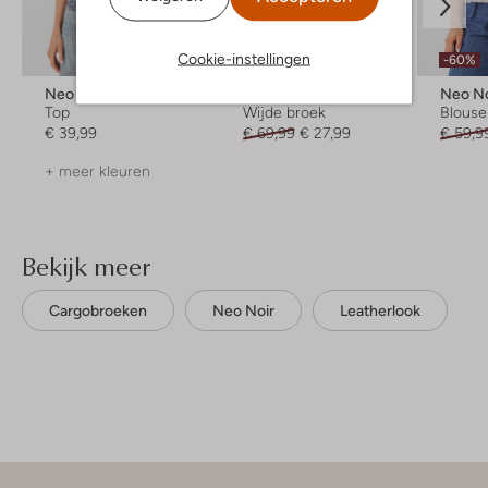
Laatste items
Cookie-instellingen
-60%
-60%
Neo Noir
Neo Noir
Neo No
Top
Wijde broek
Blouse
€ 39,99
€ 69,99
€ 27,99
€ 59,9
+ meer kleuren
Bekijk meer
Cargobroeken
Neo Noir
Leatherlook