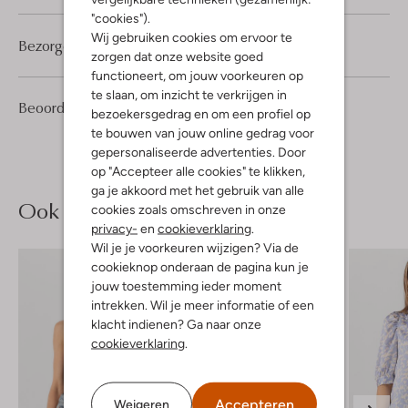
"cookies").
Wij gebruiken cookies om ervoor te
Bezorgen & retourneren
zorgen dat onze website goed
functioneert, om jouw voorkeuren op
te slaan, om inzicht te verkrijgen in
3
4
Beoordelingen
(3)
4
/5
bezoekersgedrag en om een profiel op
Sterren
te bouwen van jouw online gedrag voor
gepersonaliseerde advertenties. Door
op "Accepteer alle cookies" te klikken,
ga je akkoord met het gebruik van alle
Ook iets voor jou?
cookies zoals omschreven in onze
privacy-
en
cookieverklaring
.
Wil je je voorkeuren wijzigen? Via de
cookieknop onderaan de pagina kun je
jouw toestemming ieder moment
intrekken. Wil je meer informatie of een
klacht indienen? Ga naar onze
cookieverklaring
.
Accepteren
Weigeren