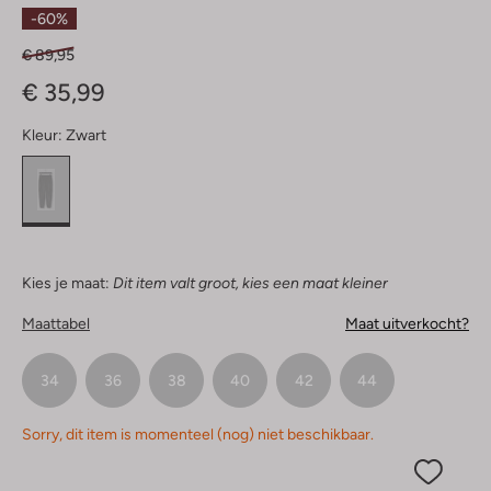
Sterren
-60%
€ 89,95
€ 35,99
Kleur:
Zwart
Kies je maat:
Dit item valt groot, kies een maat kleiner
Maattabel
Maat uitverkocht?
34
36
38
40
42
44
Sorry, dit item is momenteel (nog) niet beschikbaar.