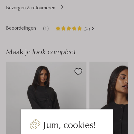
Bezorgen & retourneren
1
5
Beoordelingen
(1)
5
/5
Sterren
Maak je
look compleet
Jum, cookies!