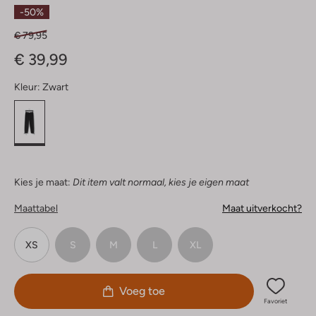
Sterren
-50%
€ 79,95
€ 39,99
Kleur:
Zwart
Kies je maat:
Dit item valt normaal, kies je eigen maat
Maattabel
Maat uitverkocht?
XS
S
M
L
XL
Voeg toe
Favoriet