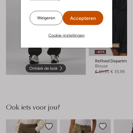
Accepteren
Weigeren
Cookie-instellingen
Laatste items
-40%
Refined Department
Blouse
Ontdek de look
€ 59,95
€ 35,99
Ook iets voor jou?