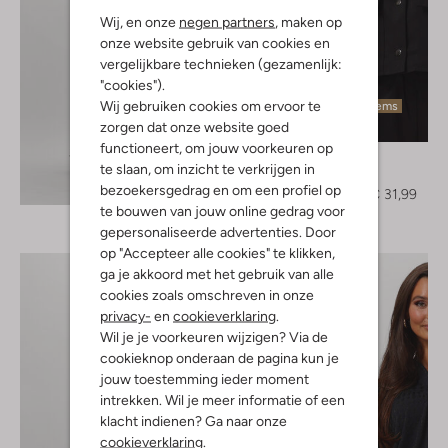
Wij, en onze
negen partners
, maken op
onze website gebruik van cookies en
vergelijkbare technieken (gezamenlijk:
"cookies").
Wij gebruiken cookies om ervoor te
Laatste items
zorgen dat onze website goed
-60%
functioneert, om jouw voorkeuren op
Moves
te slaan, om inzicht te verkrijgen in
Jack
Ontdek de look
bezoekersgedrag en om een profiel op
€ 79,95
€ 31,99
te bouwen van jouw online gedrag voor
gepersonaliseerde advertenties. Door
op "Accepteer alle cookies" te klikken,
ga je akkoord met het gebruik van alle
cookies zoals omschreven in onze
privacy-
en
cookieverklaring
.
Wil je je voorkeuren wijzigen? Via de
cookieknop onderaan de pagina kun je
jouw toestemming ieder moment
intrekken. Wil je meer informatie of een
klacht indienen? Ga naar onze
cookieverklaring
.