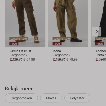
Laatste item
Laatste item
Laatst
-50%
-50%
-60%
Circle Of Trust
Ibana
Ydenc
Cargobroek
Cargobroek
Pantal
€ 129,95
€ 64,99
€ 159,95
€ 79,99
€ 69,9
Bekijk meer
Cargobroeken
Moves
Polyester