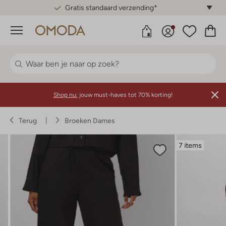
Gratis standaard verzending*
Menu
Shop nu:
jouw must-haves tot 70% korting!
Terug
Broeken Dames
7 items