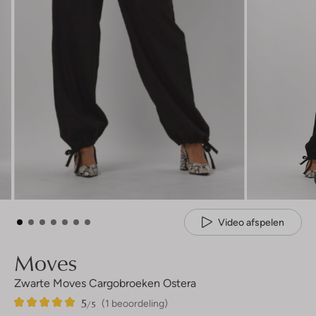
Video afspelen
Moves
Zwarte Moves Cargobroeken Ostera
5
1
5
/5
(1 beoordeling)