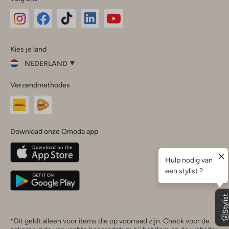
Omoda
Omoda
Omoda
Omoda
Omoda
Kies je land
Instagram
Facebook
TikTok
LinkedIn
YouTube
NEDERLAND
Kies
Verzendmethodes
je
Sluit
land
Nederland
België
(Nederlands)
Download onze Omoda app
Belgique
(Français)
Deutschland
*Dit geldt alleen voor items die op voorraad zijn. Check voor de