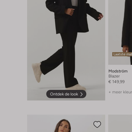
Laatste ma
Modström
Blazer
€ 149,99
+ meer kleu
Ontdek de look