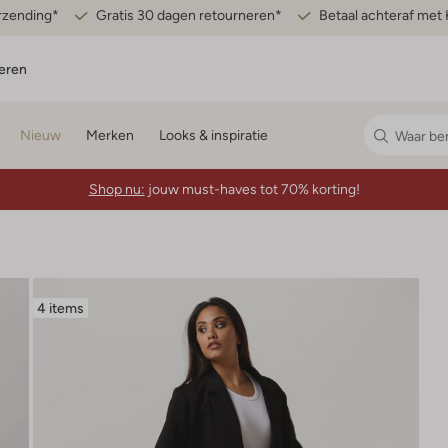
erzending*
Gratis 30 dagen retourneren*
Betaal achteraf met 
eren
Nieuw
Merken
Looks & inspiratie
Shop nu:
jouw must-haves tot 70% korting!
4 items