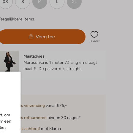
XS
S
M
L
XL
ergelijkbare items
Voeg toe
Favoriet
Maatadvies
Maruschka is 1 meter 72 lang en draagt
maat S.
De pasvorm is
straight
.
Gratis verzending
vanaf €75,-
rt, om
Gratis retourneren
binnen 30 dagen*
om een
ies.
Betaal achteraf
met Klarna