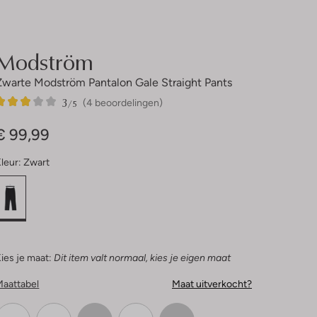
Modström
Zwarte Modström Pantalon Gale Straight Pants
3
4
3
/5
(4 beoordelingen)
Sterren
€ 99,99
leur:
Zwart
ies je maat:
Dit item valt normaal, kies je eigen maat
Maattabel
Maat uitverkocht?