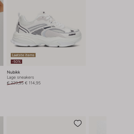
Laatste items
-50%
Nubikk
Lage sneakers
€ 229,95
€ 114,95