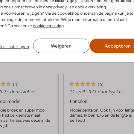
p "Accepteer alle cookies" te klikken, ga je akkoord met het gebruik van 
es zoals omschreven in onze
privacy-
en
cookieverklaring
.
 je voorkeuren wijzigen? Via de cookieknop onderaan de pagina kun je j
dek de look
Ontdek de look
mming ieder moment intrekken. Wil je meer informatie of een klacht
nen? Ga naar onze
cookieverklaring
.
Product informatie
Weigeren
Accepteren
kie-instellingen
5
(4)
(5)
S
 2023
door Amber
11 april 2023
door Nynke
t
ooi model
Pantalon
e
oie broek en super mooi
Mooie pantalon. Ook fijn voor lang
k had de kleinste maat
dames. Ik ben 1.76 en de lengte is
r
 maar helaas was deze in de
perfect!
r
 wijd.
e