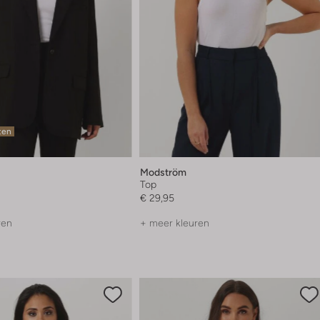
ten
Modström
Top
€ 29,95
ren
+ meer kleuren