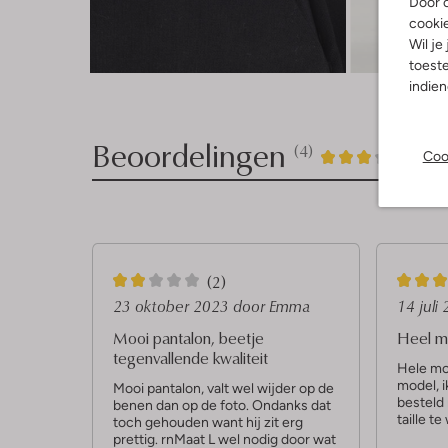
Door o
cooki
Wil je
Ont
toeste
indie
Beoordelingen
(4)
4
3
Coo
3
/5
Sterren
2
4
(2)
S
S
23 oktober 2023
door Emma
14 juli
t
t
Mooi pantalon, beetje
Heel m
tegenvallende kwaliteit
e
e
Hele mo
model, i
r
r
Mooi pantalon, valt wel wijder op de
besteld
benen dan op de foto. Ondanks dat
r
r
taille te
toch gehouden want hij zit erg
prettig. rnMaat L wel nodig door wat
e
e