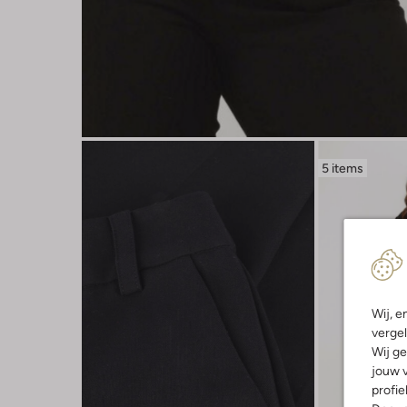
5 items
Wij, e
vergel
Wij ge
jouw v
profie