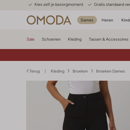
Kies zelf je bezorgmoment
Gratis standaard v
Dames
Heren
Kind
Sale
Schoenen
Kleding
Tassen & Accessoires
Terug
Kleding
Broeken
Broeken Dames