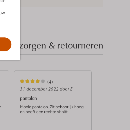
alle
ouw
Bezorgen & retourneren
4
(4)
S
31 december 2022
door E
t
pantalon
e
e
Mooie pantalon. Zit behoorlijk hoog
en heeft een rechte shnitt.
r
r
e