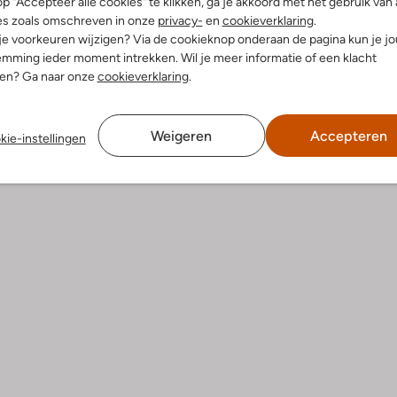
p "Accepteer alle cookies" te klikken, ga je akkoord met het gebruik van 
es zoals omschreven in onze
privacy-
en
cookieverklaring
.
 je voorkeuren wijzigen? Via de cookieknop onderaan de pagina kun je j
dek de look
Ontdek de look
mming ieder moment intrekken. Wil je meer informatie of een klacht
nen? Ga naar onze
cookieverklaring
.
Product informatie
Weigeren
Accepteren
kie-instellingen