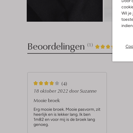
Door o
cooki
Wil je
Ont
toeste
indie
Beoordelingen
(1)
1
4
Coo
4
/5
Sterren
4
(4)
S
18 oktober 2022
door Suzanne
t
Mooie broek
e
Erg mooie broek. Mooie pasvorm, zit
heerlijk en is lekker lang. Ik ben
r
1m82 en voor mij is de broek lang
r
genoeg.
e