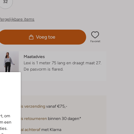
32
ergelijkbare items
Voeg toe
Favoriet
Maatadvies
Lexi is 1 meter 75 lang en draagt maat 27.
De pasvorm is
flared
.
Gratis verzending
vanaf €75,-
rt, om
Gratis retourneren
binnen 30 dagen*
om een
ies.
Betaal achteraf
met Klarna