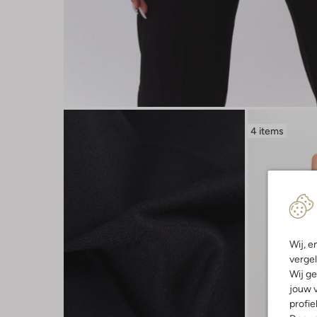
4 items
Wij, e
vergel
Wij ge
jouw v
profie