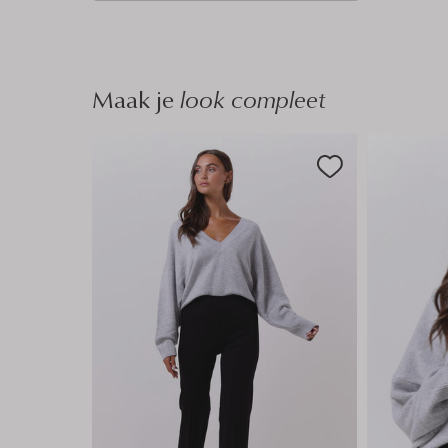
n
Maak je
look compleet