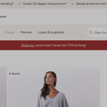
erzending*
Gratis 30 dagen retourneren*
Betaal achteraf met 
eren
Nieuw
Merken
Looks & inspiratie
Shop nu:
jouw must-haves tot 70% korting!
4 items