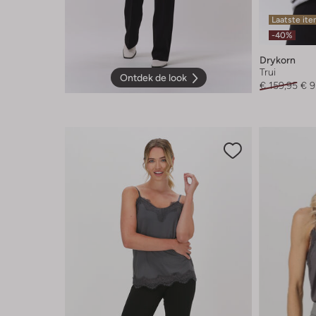
Laatste it
-40%
Drykorn
Trui
Ontdek de look
€ 159,95
€ 9