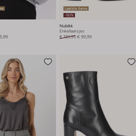
ems
Laatste items
-50%
Nubikk
Enkellaarsjes
5,99
€ 199,95
€ 99,99