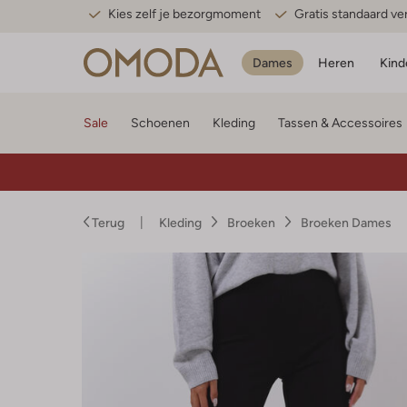
Kies zelf je bezorgmoment
Gratis standaard v
Dames
Heren
Kind
Sale
Schoenen
Kleding
Tassen & Accessoires
Terug
Kleding
Broeken
Broeken Dames