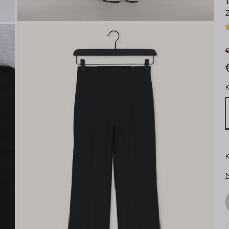
€
K
K