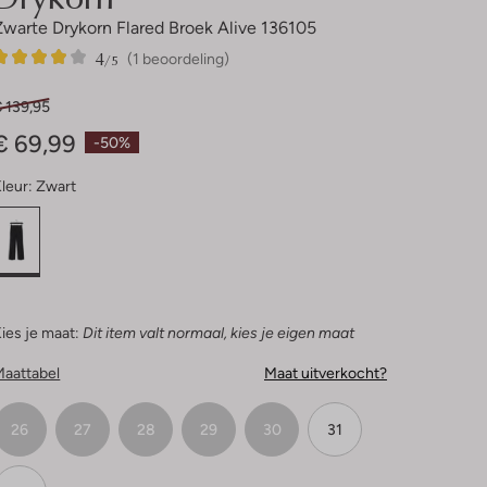
Zwarte Drykorn Flared Broek Alive 136105
4
1
4
/5
(1 beoordeling)
Sterren
 139,95
€ 69,99
-50%
leur:
Zwart
ies je maat:
Dit item valt normaal, kies je eigen maat
Maattabel
Maat uitverkocht?
26
27
28
29
30
31