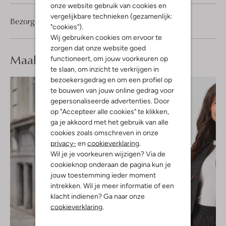
onze website gebruik van cookies en
vergelijkbare technieken (gezamenlijk:
Bezorgen & retourneren
"cookies").
Wij gebruiken cookies om ervoor te
zorgen dat onze website goed
Maak je
look compleet
functioneert, om jouw voorkeuren op
te slaan, om inzicht te verkrijgen in
bezoekersgedrag en om een profiel op
te bouwen van jouw online gedrag voor
gepersonaliseerde advertenties. Door
op "Accepteer alle cookies" te klikken,
ga je akkoord met het gebruik van alle
cookies zoals omschreven in onze
privacy-
en
cookieverklaring
.
Wil je je voorkeuren wijzigen? Via de
cookieknop onderaan de pagina kun je
jouw toestemming ieder moment
intrekken. Wil je meer informatie of een
klacht indienen? Ga naar onze
cookieverklaring
.