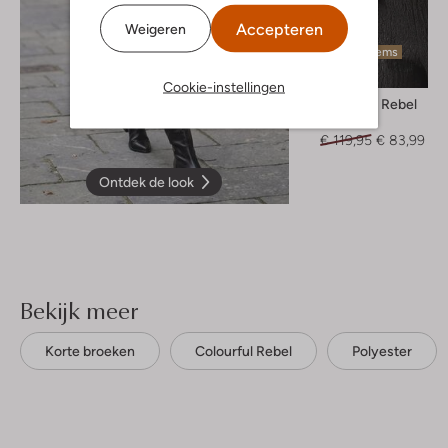
Accepteren
Weigeren
Laatste items
-30%
Cookie-instellingen
Colourful Rebel
Jack
€ 119,95
€ 83,99
Ontdek de look
Bekijk meer
Korte broeken
Colourful Rebel
Polyester