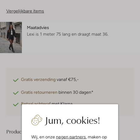
Vergelijkbare items
Maatadvies
Lexi is 1 meter 75 lang en draagt maat 36.
Gratis verzending
vanaf €75,-
Gratis retourneren
binnen 30 dagen*
Betaal achteraf
met Klarna
Jum, cookies!
Product informatie
Wij, en onze
negen partners
, maken op