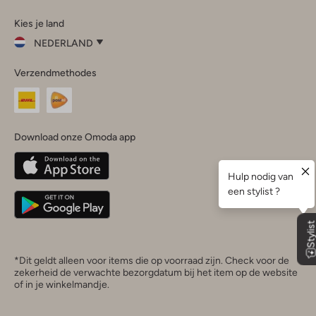
Omoda
Omoda
Omoda
Omoda
Omoda
Kies je land
Instagram
Facebook
TikTok
LinkedIn
YouTube
NEDERLAND
Kies
Verzendmethodes
je
Sluit
land
Nederland
België
(Nederlands)
Download onze Omoda app
Belgique
(Français)
Deutschland
*Dit geldt alleen voor items die op voorraad zijn. Check voor de
zekerheid de verwachte bezorgdatum bij het item op de website
of in je winkelmandje.