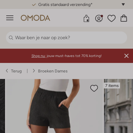
Gratis standaard verzending*
Menu
Shop nu:
jouw must-haves tot 70% korting!
Terug
Broeken Dames
7 items