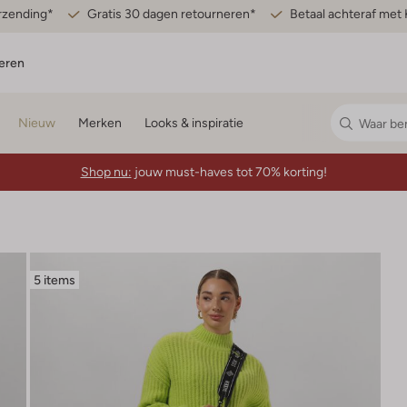
erzending*
Gratis 30 dagen retourneren*
Betaal achteraf met 
eren
Nieuw
Merken
Looks & inspiratie
Shop nu:
jouw must-haves tot 70% korting!
5 items