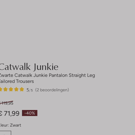
Catwalk Junkie
Zwarte Catwalk Junkie Pantalon Straight Leg
Tailored Trousers
5
2
5
/5
(2 beoordelingen)
Sterren
 119,95
€ 71,99
-40%
leur:
Zwart