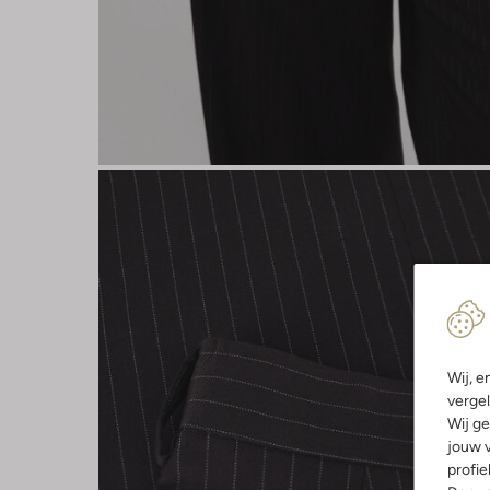
Wij, e
vergel
Wij ge
jouw v
profie