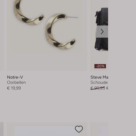
-20%
Notre-V
Steve Madden
Oorbellen
Schoudertas
€ 19,99
€ 99,95
€ 79,99