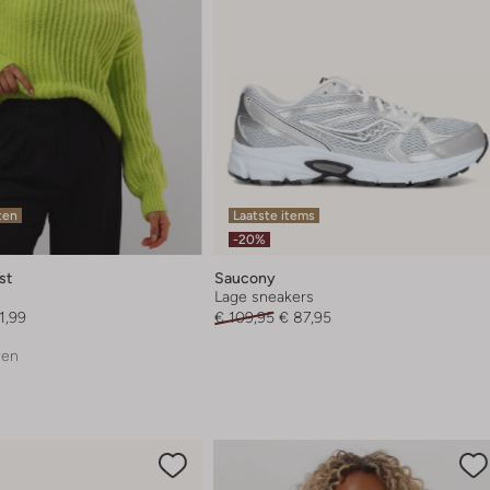
ten
Laatste items
-20%
st
Saucony
Lage sneakers
1,99
€ 109,95
€ 87,95
ren