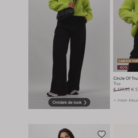
Laatste ma
-60%
Circle Of Tru
Trui
€ 129,95
€ 5
+ meer kleu
Ontdek de look