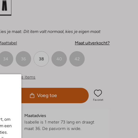
ies je maat:
Dit item valt normaal, kies je eigen maat
Maattabel
Maat uitverkocht?
34
36
38
40
42
ergelijkbare items
Voeg toe
Favoriet
Maatadvies
rt, om
Isabelle is 1 meter 73 lang en draagt
om een
maat 36.
De pasvorm is
wide
.
ies.