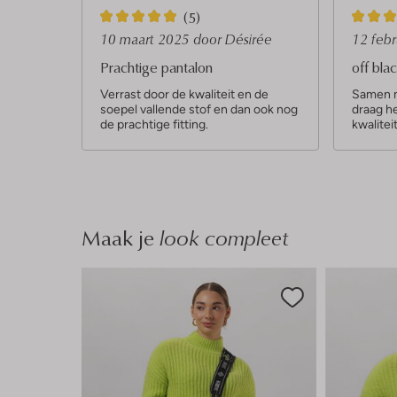
5
5
(5)
S
S
10 maart 2025
door Désirée
12 feb
t
t
Prachtige pantalon
off bla
e
e
Verrast door de kwaliteit en de
Samen m
soepel vallende stof en dan ook nog
draag he
r
r
de prachtige fitting.
kwalitei
r
r
e
e
n
n
Maak je
look compleet