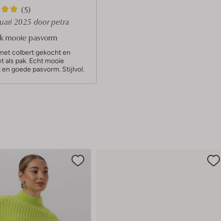
(5)
ruari 2025
door petra
ck mooie pasvorm
et colbert gekocht en
t als pak. Echt mooie
t en goede pasvorm. Stijlvol.