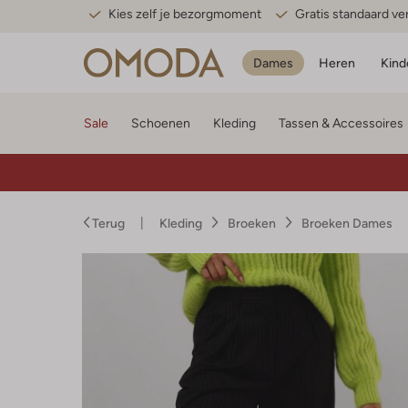
Kies zelf je bezorgmoment
Gratis standaard v
Dames
Heren
Kind
Sale
Schoenen
Kleding
Tassen & Accessoires
Terug
Kleding
Broeken
Broeken Dames