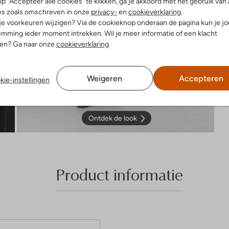
p "Accepteer alle cookies" te klikken, ga je akkoord met het gebruik van 
es zoals omschreven in onze
privacy-
en
cookieverklaring
.
 je voorkeuren wijzigen? Via de cookieknop onderaan de pagina kun je j
mming ieder moment intrekken. Wil je meer informatie of een klacht
nen? Ga naar onze
cookieverklaring
.
Weigeren
Accepteren
kie-instellingen
Ontdek de look
Product informatie