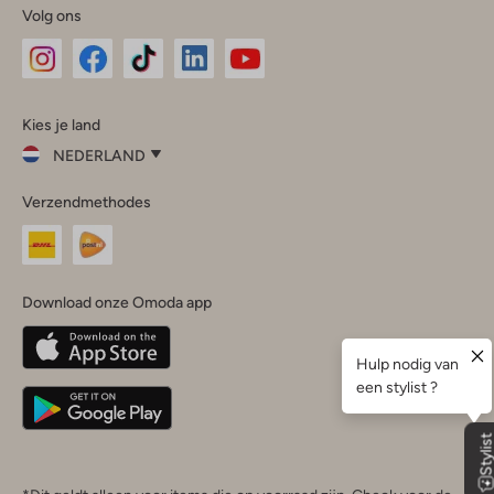
Volg ons
Omoda
Omoda
Omoda
Omoda
Omoda
Kies je land
Instagram
Facebook
TikTok
LinkedIn
YouTube
NEDERLAND
Kies
Verzendmethodes
je
Sluit
land
Nederland
België
(Nederlands)
Download onze Omoda app
Belgique
(Français)
Deutschland