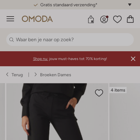
Gratis standaard verzending*
Menu
Shop nu:
jouw must-haves tot 70% korting!
Terug
Broeken Dames
4 items