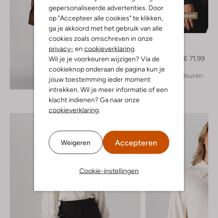
gepersonaliseerde advertenties. Door
Laatste maten
op "Accepteer alle cookies" te klikken,
-40%
ga je akkoord met het gebruik van alle
cookies zoals omschreven in onze
Access
privacy-
en
cookieverklaring
.
Trui
€ 119,95
€ 71,99
Wil je je voorkeuren wijzigen? Via de
cookieknop onderaan de pagina kun je
+ meer kleuren
Ontdek de look
jouw toestemming ieder moment
intrekken. Wil je meer informatie of een
klacht indienen? Ga naar onze
cookieverklaring
.
Accepteren
Weigeren
Cookie-instellingen