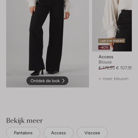
Laatste maten
-40%
Access
Blouse
€ 179,95
€ 107,99
+ meer kleuren
Ontdek de look
Bekijk meer
Pantalons
Access
Viscose