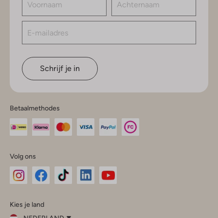
Schrijf je in
Betaalmethodes
Volg ons
Omoda
Omoda
Omoda
Omoda
Omoda
Kies je land
Instagram
Facebook
TikTok
LinkedIn
YouTube