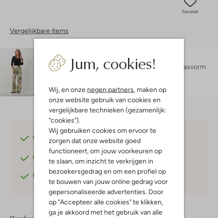
Favoriet
Vergelijkbare items
Jum, cookies!
Maatadvies
Amy is 1 meter 78 lang en draagt maat s.
De pasvorm
is
wide
.
Wij, en onze
negen partners
, maken op
onze website gebruik van cookies en
vergelijkbare technieken (gezamenlijk:
"cookies").
Wij gebruiken cookies om ervoor te
Gratis verzending
vanaf €75,-
zorgen dat onze website goed
functioneert, om jouw voorkeuren op
Gratis retourneren
binnen 30 dagen*
te slaan, om inzicht te verkrijgen in
bezoekersgedrag en om een profiel op
Betaal achteraf
met Klarna
te bouwen van jouw online gedrag voor
gepersonaliseerde advertenties. Door
op "Accepteer alle cookies" te klikken,
ga je akkoord met het gebruik van alle