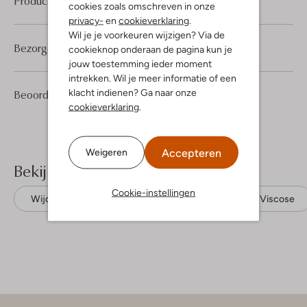
Product informatie
cookies zoals omschreven in onze
privacy-
en
cookieverklaring
.
Wil je je voorkeuren wijzigen? Via de
Bezorgen & retourneren
cookieknop onderaan de pagina kun je
jouw toestemming ieder moment
intrekken. Wil je meer informatie of een
1
5
klacht indienen? Ga naar onze
Beoordelingen
(1)
5
/5
Sterren
cookieverklaring
.
Accepteren
Weigeren
Bekijk meer
Cookie-instellingen
Wijde broeken
Jansen Amsterdam
Viscose