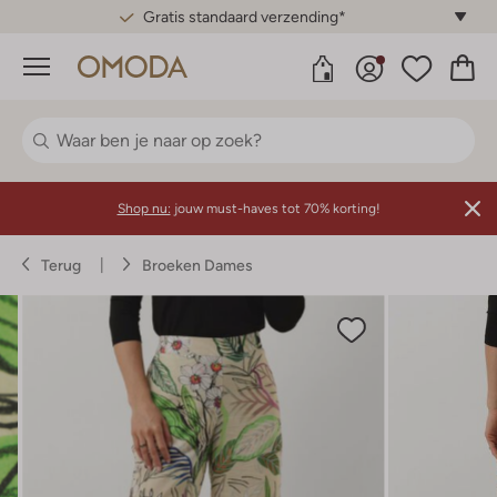
Gratis standaard verzending*
Menu
Shop nu:
jouw must-haves tot 70% korting!
Terug
Broeken Dames