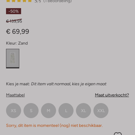
5
1
5
/5
(1 beoordeling)
Sterren
-50%
€ 139,95
€ 69,99
Kleur:
Zand
Kies je maat:
Dit item valt normaal, kies je eigen maat
Maattabel
Maat uitverkocht?
XS
S
M
L
XL
XXL
Sorry, dit item is momenteel (nog) niet beschikbaar.