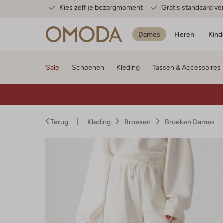
Kies zelf je bezorgmoment
Gratis standaard v
Dames
Heren
Kind
Sale
Schoenen
Kleding
Tassen & Accessoires
Terug
Kleding
Broeken
Broeken Dames