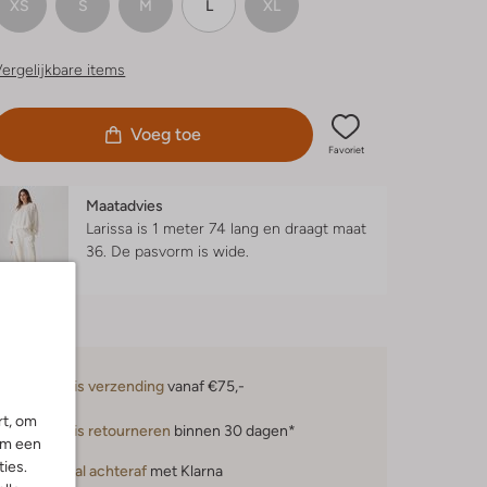
XS
S
M
L
XL
ergelijkbare items
Voeg toe
Favoriet
Maatadvies
Larissa is 1 meter 74 lang en draagt maat
36.
De pasvorm is
wide
.
Gratis verzending
vanaf €75,-
rt, om
Gratis retourneren
binnen 30 dagen*
om een
ies.
Betaal achteraf
met Klarna