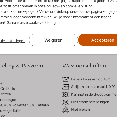
p "Accepteer alle cookies" te klikken, ga je akkoord met het gebruik van 
es zoals omschreven in onze
privacy-
en
cookieverklaring
.
 je voorkeuren wijzigen? Via de cookieknop onderaan de pagina kun je j
dek de look
Ontdek de look
mming ieder moment intrekken. Wil je meer informatie of een klacht
nen? Ga naar onze
cookieverklaring
.
Bezorgen & retourneren
Weigeren
Accepteren
kie-instellingen
elling & Pasvorm
Wasvoorschriften
Beperkt wassen op 30 °C
fen
Strijken op maximaal 110 °C
Ord Sets
iscose
Kan niet in de droogtromme
ercentages:
Niet chemisch reinigen
, 48% Polyester, 8% Elastaan
Niet bleken
e:
Hoge Taille
ide