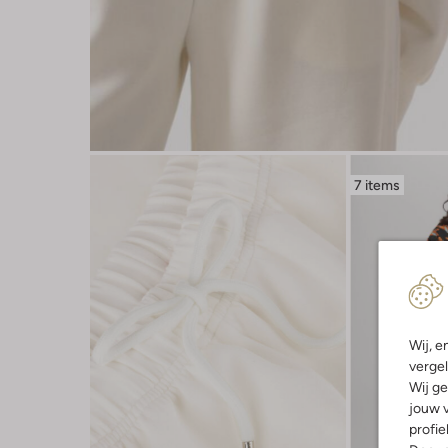
7 items
Wij, e
vergel
Wij ge
jouw v
profie