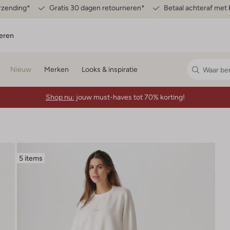
erzending*
Gratis 30 dagen retourneren*
Betaal achteraf met 
eren
Nieuw
Merken
Looks & inspiratie
Shop nu:
jouw must-haves tot 70% korting!
5 items