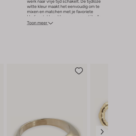
werk naar vrije tijd schakelt. De tijdloze
witte kleur maakt het eenvoudig om te
mixen en matchen met je favoriete
kledingstukken. Voeg een paar stijlvolle
hakken toe en je bent klaar om te stralen.
Toon meer