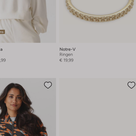
ems
ya
Notre-V
Ringen
,99
€ 19,99