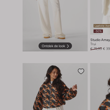
Laatste it
-50%
Studio Ama
Trui
Ontdek de look
€ 79,99
€ 39