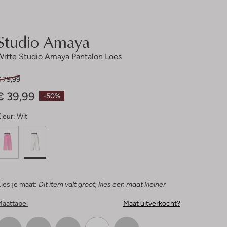
Studio Amaya
Witte Studio Amaya Pantalon Loes
€ 79,99
€ 39,99
-50%
leur:
Wit
ies je maat:
Dit item valt groot, kies een maat kleiner
Maattabel
Maat uitverkocht?