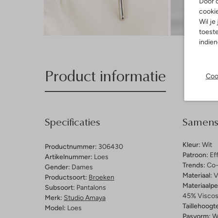
Door o
cooki
Wil je
Ont
toeste
indie
Product informatie
Coo
Specificaties
Samenst
Kleur:
Wit
Productnummer:
306430
Patroon:
Ef
Artikelnummer:
Loes
Trends:
Co-
Gender:
Dames
Materiaal:
V
Productsoort:
Broeken
Materiaalp
Subsoort:
Pantalons
45% Viscose
Merk:
Studio Amaya
Taillehoogt
Model:
Loes
Pasvorm:
W