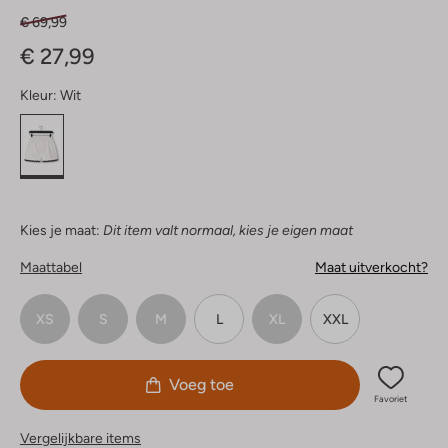
€ 69,99
€ 27,99
Kleur:
Wit
Kies je maat:
Dit item valt normaal, kies je eigen maat
Maattabel
Maat uitverkocht?
XS
S
M
L
XL
XXL
Voeg toe
Favoriet
Vergelijkbare items