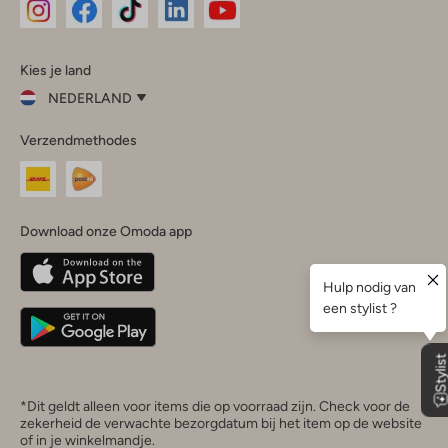
Omoda
Omoda
Omoda
Omoda
Omoda
Kies je land
Instagram
Facebook
TikTok
LinkedIn
YouTube
NEDERLAND
Kies
Verzendmethodes
je
Sluit
land
Nederland
België
(Nederlands)
Download onze Omoda app
Belgique
(Français)
Deutschland
*Dit geldt alleen voor items die op voorraad zijn. Check voor de
zekerheid de verwachte bezorgdatum bij het item op de website
of in je winkelmandje.