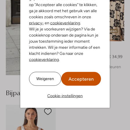
op "Accepteer alle cookies" te klikken,
ga je akkoord met het gebruik van alle
cookies zoals omschreven in onze
privacy-
en
cookieverklaring
.
Wil je je voorkeuren wijzigen? Via de
Laatste maten
cookieknop onderaan de pagina kun je
-30%
jouw toestemming ieder moment
Object
intrekken. Wil je meer informatie of een
T-shirt
klacht indienen? Ga naar onze
€ 49,99
€ 34,99
cookieverklaring
.
+ meer kleuren
Ontdek de look
Accepteren
Weigeren
Bijpassende producten
Cookie-instellingen