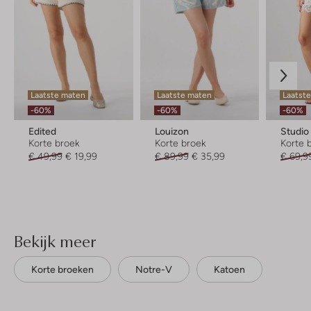
Laatste maten
Laatste maten
Laatste
-60%
-60%
-60%
Edited
Louizon
Studi
Korte broek
Korte broek
Korte 
€ 49,99
€ 19,99
€ 89,99
€ 35,99
€ 69,9
Bekijk meer
Korte broeken
Notre-V
Katoen