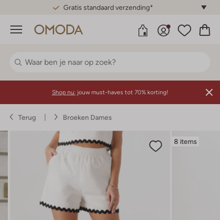
Gratis standaard verzending*
Menu
Shop nu:
jouw must-haves tot 70% korting!
Terug
Broeken Dames
8 items