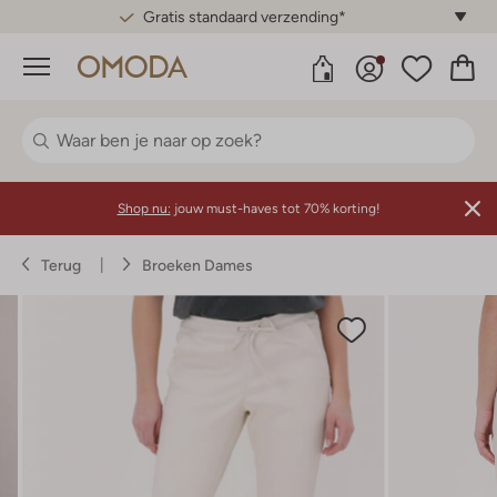
Gratis standaard verzending*
Menu
Shop nu:
jouw must-haves tot 70% korting!
Terug
Broeken Dames