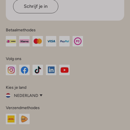
Schrijf je in
Betaalmethodes
Volg ons
Omoda
Omoda
Omoda
Omoda
Omoda
Kies je land
Instagram
Facebook
TikTok
LinkedIn
YouTube
NEDERLAND
Kies
Verzendmethodes
je
Sluit
land
Nederland