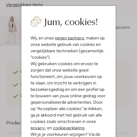
Vergelijkbare items
Jum, cookies!
Maatadvies
Puck is 1 meter 71 lang en draagt maat S.
De pasvorm
is
skinny
.
Wij, en onze
negen partners
, maken op
onze website gebruik van cookies en
vergelijkbare technieken (gezamenlijk:
"cookies").
Wij gebruiken cookies om ervoor te
zorgen dat onze website goed
Gratis verzending
vanaf €75,-
functioneert, om jouw voorkeuren op
te slaan, om inzicht te verkrijgen in
Gratis retourneren
binnen 30 dagen*
bezoekersgedrag en om een profiel op
Betaal achteraf
met Klarna
te bouwen van jouw online gedrag voor
gepersonaliseerde advertenties. Door
op "Accepteer alle cookies" te klikken,
ga je akkoord met het gebruik van alle
cookies zoals omschreven in onze
Product informatie
privacy-
en
cookieverklaring
.
Wil je je voorkeuren wijzigen? Via de