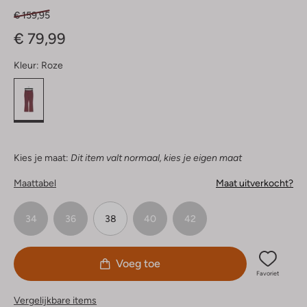
€ 159,95
€ 79,99
Kleur:
Roze
Kies je maat:
Dit item valt normaal, kies je eigen maat
Maattabel
Maat uitverkocht?
34
36
38
40
42
Voeg toe
Favoriet
Vergelijkbare items