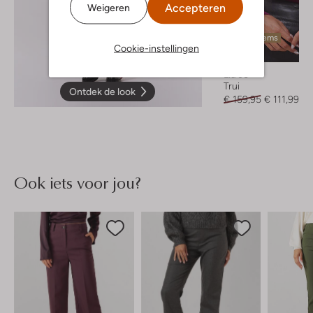
Accepteren
Weigeren
Laatste items
Cookie-instellingen
-30%
Liu Jo
Trui
Ontdek de look
€ 159,95
€ 111,99
Ook iets voor jou?