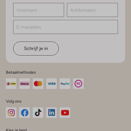
Schrijf je in
Betaalmethodes
Volg ons
Omoda
Omoda
Omoda
Omoda
Omoda
Kies je land