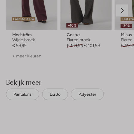
Laatste item
Laatst
-40%
-30%
Modström
Gestuz
Minus
Wijde broek
Flared broek
Flared
€ 99,99
€ 169,95
€ 101,99
€ 69,9
+ meer kleuren
Bekijk meer
Pantalons
Liu Jo
Polyester