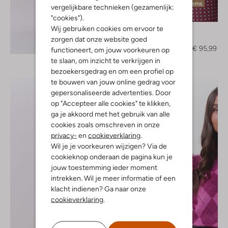
Laatste items
vergelijkbare technieken (gezamenlijk:
-40%
"cookies").
Wij gebruiken cookies om ervoor te
Liu Jo
Coltrui
zorgen dat onze website goed
Ontdek de look
€ 159,95
€ 95,99
functioneert, om jouw voorkeuren op
te slaan, om inzicht te verkrijgen in
bezoekersgedrag en om een profiel op
te bouwen van jouw online gedrag voor
gepersonaliseerde advertenties. Door
op "Accepteer alle cookies" te klikken,
ga je akkoord met het gebruik van alle
cookies zoals omschreven in onze
privacy-
en
cookieverklaring
.
Wil je je voorkeuren wijzigen? Via de
cookieknop onderaan de pagina kun je
jouw toestemming ieder moment
intrekken. Wil je meer informatie of een
klacht indienen? Ga naar onze
cookieverklaring
.