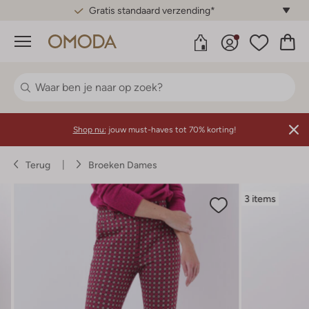
Gratis standaard verzending*
Menu
Shop nu:
jouw must-haves tot 70% korting!
Terug
Broeken Dames
3 items