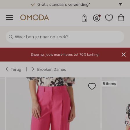
Gratis standaard verzending*
Menu
Shop nu:
jouw must-haves tot 70% korting!
Terug
Broeken Dames
5 items