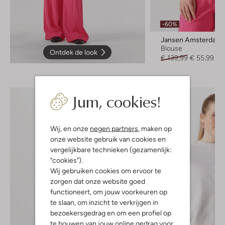
-60%
Jansen Amsterdam
Blouse
Ontdek de look
€ 139,99
€ 55,99
Jum, cookies!
Wij, en onze
negen partners
, maken op
onze website gebruik van cookies en
vergelijkbare technieken (gezamenlijk:
"cookies").
Wij gebruiken cookies om ervoor te
zorgen dat onze website goed
functioneert, om jouw voorkeuren op
te slaan, om inzicht te verkrijgen in
bezoekersgedrag en om een profiel op
te bouwen van jouw online gedrag voor