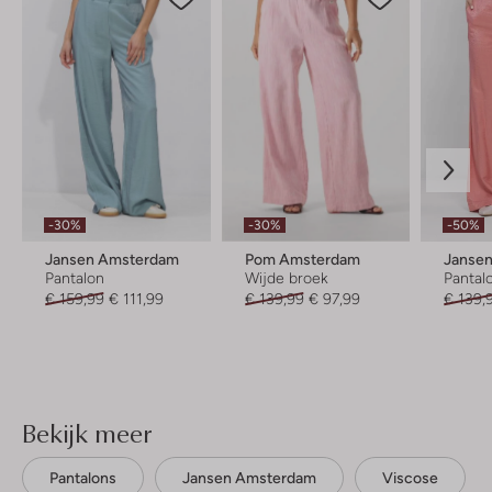
-30%
-30%
-50%
Jansen Amsterdam
Pom Amsterdam
Janse
Pantalon
Wijde broek
Pantal
€ 159,99
€ 111,99
€ 139,99
€ 97,99
€ 139,
Bekijk meer
Pantalons
Jansen Amsterdam
Viscose