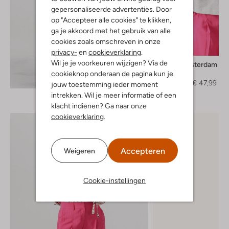
gepersonaliseerde advertenties. Door
op "Accepteer alle cookies" te klikken,
ga je akkoord met het gebruik van alle
cookies zoals omschreven in onze
-60%
privacy-
en
cookieverklaring
.
Wil je je voorkeuren wijzigen? Via de
Pom Amsterdam
Trui
cookieknop onderaan de pagina kun je
Ontdek de look
€ 119,99
€ 47,99
jouw toestemming ieder moment
intrekken. Wil je meer informatie of een
klacht indienen? Ga naar onze
cookieverklaring
.
Accepteren
Weigeren
Cookie-instellingen