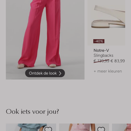
-40%
Notre-V
Slingbacks
€ 139,99
€ 83,99
+ meer kleuren
Ontdek de look
Ook iets voor jou?