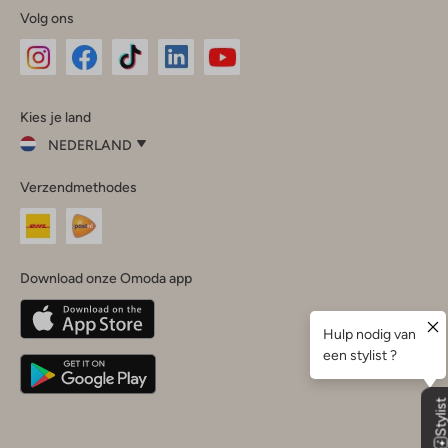
Volg ons
Omoda
Omoda
Omoda
Omoda
Omoda
Kies je land
Instagram
Facebook
TikTok
LinkedIn
YouTube
NEDERLAND
Kies
Verzendmethodes
je
Sluit
land
Nederland
België
(Nederlands)
Download onze Omoda app
Belgique
(Français)
Deutschland