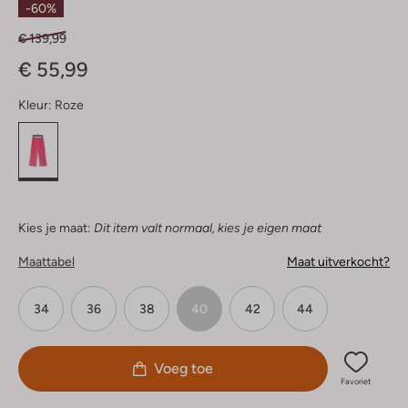
-60%
€ 139,99
€ 55,99
Kleur:
Roze
Kies je maat:
Dit item valt normaal, kies je eigen maat
Maattabel
Maat uitverkocht?
34
36
38
40
42
44
Voeg toe
Favoriet