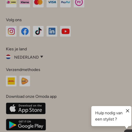
Volg ons
Omoda
Omoda
Omoda
Omoda
Omoda
Kies je land
Instagram
Facebook
TikTok
LinkedIn
YouTube
NEDERLAND
Kies
Verzendmethodes
je
Sluit
land
Nederland
België
(Nederlands)
Download onze Omoda app
Belgique
(Français)
Deutschland