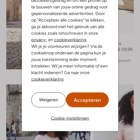
bezoekersgedrag en om een profiel op
te bouwen van jouw online gedrag voor
gepersonaliseerde advertenties. Door
op "Accepteer alle cookies" te klikken,
ga je akkoord met het gebruik van alle
-50%
cookies zoals omschreven in onze
Notre-V
privacy-
en
cookieverklaring
.
Slingbacks
Wil je je voorkeuren wijzigen? Via de
€ 119,99
€ 59,99
cookieknop onderaan de pagina kun je
jouw toestemming ieder moment
+ meer kleuren
Ontdek de look
intrekken. Wil je meer informatie of een
klacht indienen? Ga naar onze
cookieverklaring
.
Accepteren
Weigeren
Cookie-instellingen