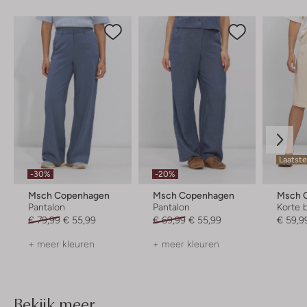
Laatste
-30%
-20%
Msch Copenhagen
Msch Copenhagen
Msch 
Pantalon
Pantalon
Korte 
€ 79,99
€ 55,99
€ 69,99
€ 55,99
€ 59,9
+ meer kleuren
+ meer kleuren
Bekijk meer