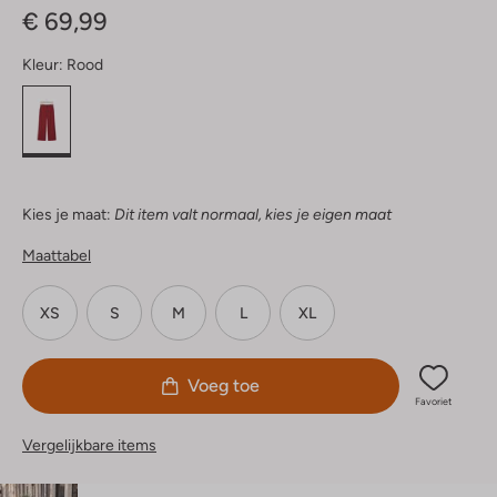
€ 69,99
Kleur:
Rood
Kies je maat:
Dit item valt normaal, kies je eigen maat
Maattabel
XS
S
M
L
XL
Voeg toe
Favoriet
Vergelijkbare items