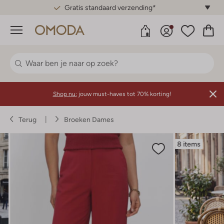
Gratis standaard verzending*
Menu
Shop nu:
jouw must-haves tot 70% korting!
Terug
Broeken Dames
8 items