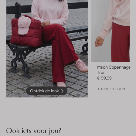
Msch Copenhagen
Trui
€ 59,99
+ meer kleuren
Ontdek de look
Ook iets voor jou?