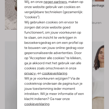
Wij, en onze
negen partners
, maken op
Msch Copenhagen
onze website gebruik van cookies en
Top
vergelijkbare technieken (gezamenlijk:
€ 49,99
"cookies").
Wij gebruiken cookies om ervoor te
+ meer kleuren
Ontdek de look
zorgen dat onze website goed
functioneert, om jouw voorkeuren op
te slaan, om inzicht te verkrijgen in
bezoekersgedrag en om een profiel op
te bouwen van jouw online gedrag voor
gepersonaliseerde advertenties. Door
op "Accepteer alle cookies" te klikken,
ga je akkoord met het gebruik van alle
cookies zoals omschreven in onze
privacy-
en
cookieverklaring
.
Wil je je voorkeuren wijzigen? Via de
cookieknop onderaan de pagina kun je
jouw toestemming ieder moment
intrekken. Wil je meer informatie of een
klacht indienen? Ga naar onze
cookieverklaring
.