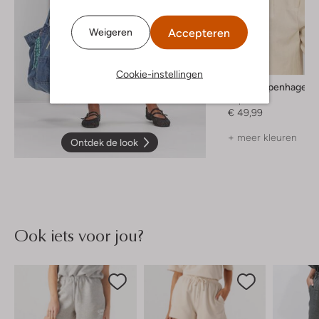
Accepteren
Weigeren
Cookie-instellingen
Msch Copenhagen
Top
€ 49,99
+ meer kleuren
Ontdek de look
Ook iets voor jou?