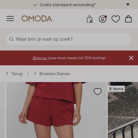
Gratis standaard verzending*
Menu
Shop nu:
jouw must-haves tot 70% korting!
Terug
Broeken Dames
8 items