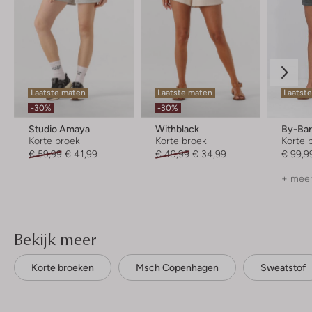
Laatste maten
Laatste maten
Laatste
-30%
-30%
Studio Amaya
Withblack
By-Ba
Korte broek
Korte broek
Korte 
€ 59,99
€ 41,99
€ 49,99
€ 34,99
€ 99,9
+ meer
Bekijk meer
Korte broeken
Msch Copenhagen
Sweatstof