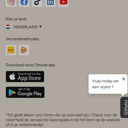
Omoda
Omoda
Omoda
Omoda
Omoda
Kies je land
Instagram
Facebook
TikTok
LinkedIn
YouTube
NEDERLAND
Kies
Verzendmethodes
je
Sluit
land
Nederland
België
(Nederlands)
Download onze Omoda app
Belgique
(Français)
Deutschland
*Dit geldt alleen voor items die op voorraad zijn. Check voor de
zekerheid de verwachte bezorgdatum bij het item op de website
of in je winkelmandje.