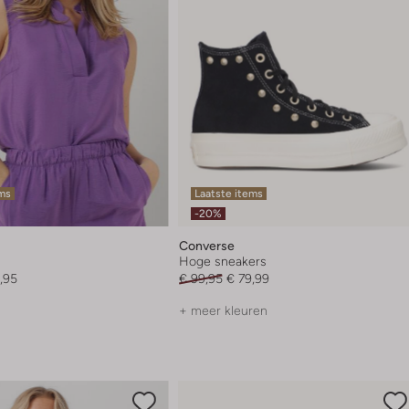
ems
Laatste items
-20%
Converse
Hoge sneakers
,95
€ 99,95
€ 79,99
+ meer kleuren