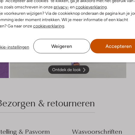
p "Accepteer alle cookies" te klikken, ga je akkoord met het gebruik van 
es zoals omschreven in onze
privacy-
en
cookieverklaring
.
 je voorkeuren wijzigen? Via de cookieknop onderaan de pagina kun je j
mming ieder moment intrekken. Wil je meer informatie of een klacht
nen? Ga naar onze
cookieverklaring
.
Weigeren
Accepteren
kie-instellingen
Ontdek de look
Bezorgen & retourneren
elling & Pasvorm
Wasvoorschriften