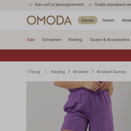
Kies zelf je bezorgmoment
Gratis standaard v
Dames
Heren
Kind
Sale
Schoenen
Kleding
Tassen & Accessoires
Terug
Kleding
Broeken
Broeken Dames