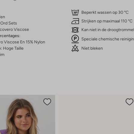
s
Beperkt wassen op 30 °C
fen
Strijken op maximaal 110 °C
Ord Sets
covero Viscose
Kan niet in de droogtromme
ercentages:
Speciale chemische reinigi
o Viscose En 15% Nylon
Niet bleken
e:
Hoge Taille
lim