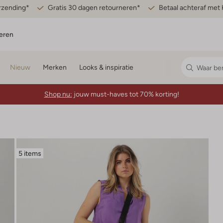
erzending*
Gratis 30 dagen retourneren*
Betaal achteraf met 
eren
Nieuw
Merken
Looks & inspiratie
Shop nu:
jouw must-haves tot 70% korting!
5 items