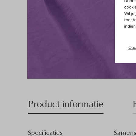
Door o
cooki
Wil je
toeste
indie
Coo
Product informatie
Specificaties
Samenst