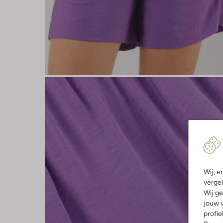
Wij, e
vergel
Wij ge
jouw v
profie