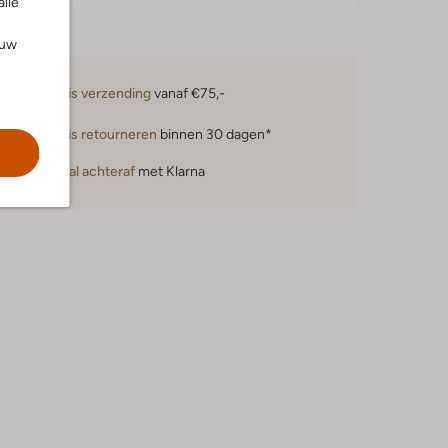
alle
ouw
Gratis verzending
vanaf €75,-
Gratis retourneren
binnen 30 dagen*
Betaal achteraf
met Klarna