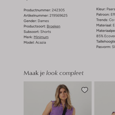
Kleur:
Paar
Productnummer:
242305
Patroon:
Ef
Artikelnummer:
219569625
Trends:
Co-
Gender:
Dames
Materiaal:
E
Productsoort:
Broeken
Materiaalp
Subsoort:
Shorts
85% Ecover
Merk:
Minimum
Taillehoogt
Model:
Acazia
Pasvorm:
S
Maak je
look compleet