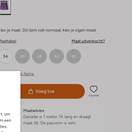
ies je maat:
Dit item valt normaal, kies je eigen maat
Maattabel
Maat uitverkocht?
34
36
38
40
42
ergelijkbare items
Voeg toe
Favoriet
Maatadvies
rt, om
Danielle is 1 meter 74 lang en draagt
om een
maat 36.
De pasvorm is
slim
.
ies.