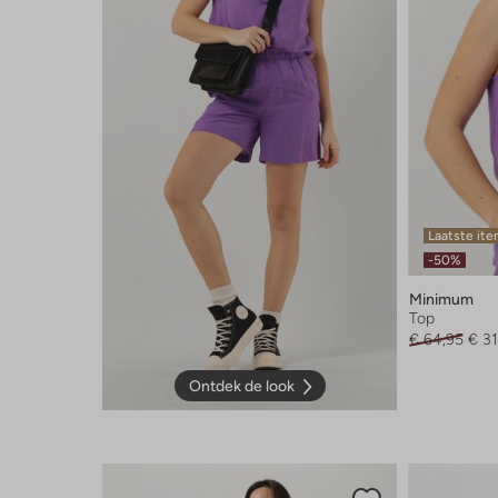
Laatste it
-50%
Minimum
Top
€ 64,95
€ 31
Ontdek de look