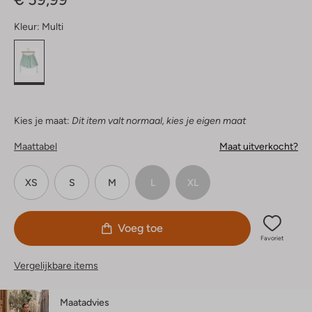
Kleur:
Multi
Kies je maat:
Dit item valt normaal, kies je eigen maat
Maattabel
Maat uitverkocht?
XS
S
M
L
XL
Voeg toe
Favoriet
Vergelijkbare items
Maatadvies