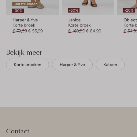
Laatste maten
-50%
-20%
-30%
Harper & Yve
Janice
Objec
Korte broek
Korte broek
Korte 
€ 79,99
€ 55,99
€ 169,99
€ 84,99
€ 54,9
Bekijk meer
Korte broeken
Harper & Yve
Katoen
Contact