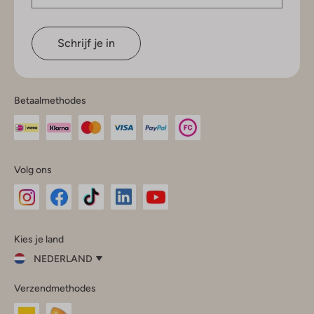
Schrijf je in
Betaalmethodes
Volg ons
Omoda
Omoda
Omoda
Omoda
Omoda
Kies je land
Instagram
Facebook
TikTok
LinkedIn
YouTube
NEDERLAND
Kies
Verzendmethodes
je
Sluit
land