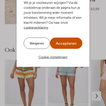
Harper & Yve
Wil je je voorkeuren wijzigen? Via de
Blouse
cookieknop onderaan de pagina kun je
€ 79,99
€ 63,99
jouw toestemming ieder moment
intrekken. Wil je meer informatie of een
Ontdek de look
klacht indienen? Ga naar onze
cookieverklaring
.
Accepteren
Weigeren
Ook iets voor jou?
Cookie-instellingen