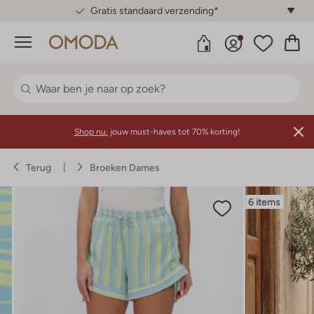
Gratis standaard verzending*
Menu
Shop nu:
jouw must-haves tot 70% korting!
Terug
Broeken Dames
6 items