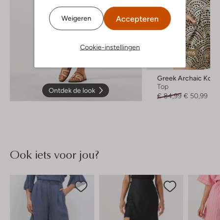
Accepteren
Weigeren
Cookie-instellingen
Laatste items
-40%
Greek Archaic Kori
Top
Ontdek de look
€ 84,99
€ 50,99
Ook iets voor jou?