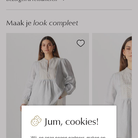
Maak je
look compleet
Jum, cookies!
Wij, en onze
negen partners
, maken op