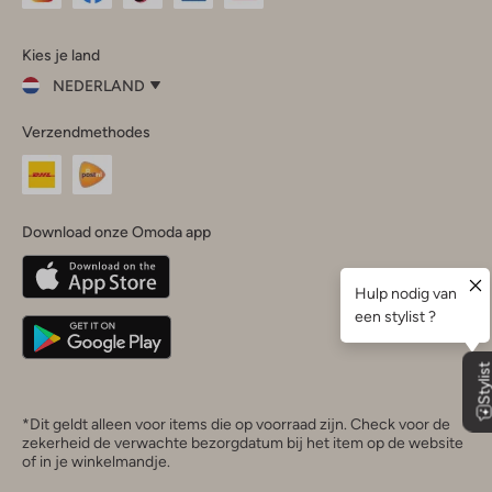
Omoda
Omoda
Omoda
Omoda
Omoda
Kies je land
Instagram
Facebook
TikTok
LinkedIn
YouTube
NEDERLAND
Kies
Verzendmethodes
je
Sluit
land
Nederland
België
(Nederlands)
Download onze Omoda app
Belgique
(Français)
Deutschland
*Dit geldt alleen voor items die op voorraad zijn. Check voor de
zekerheid de verwachte bezorgdatum bij het item op de website
of in je winkelmandje.