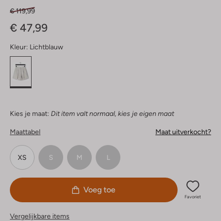
€ 119,99
€ 47,99
Kleur:
Lichtblauw
Kies je maat:
Dit item valt normaal, kies je eigen maat
Maattabel
Maat uitverkocht?
XS
S
M
L
Voeg toe
Favoriet
Vergelijkbare items