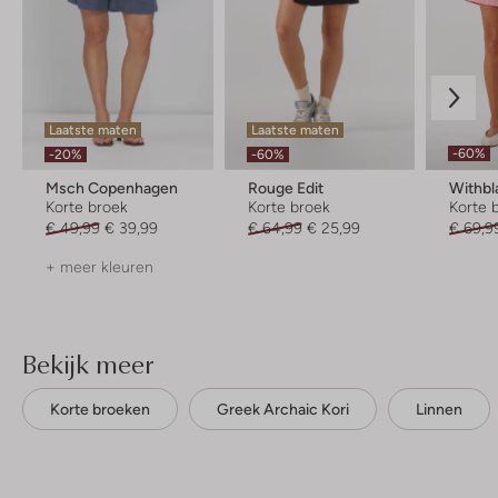
Laatste maten
Laatste maten
-60%
-20%
-60%
Msch Copenhagen
Rouge Edit
Withbl
Korte broek
Korte broek
Korte 
€ 49,99
€ 39,99
€ 64,99
€ 25,99
€ 69,9
+ meer kleuren
Bekijk meer
Korte broeken
Greek Archaic Kori
Linnen