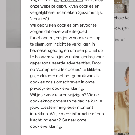
Laatste maten
onze website gebruik van cookies en
-60%
vergelijkbare technieken (gezamenlijk:
Greek Archaic Kori
"cookies").
Blouse
Wij gebruiken cookies om ervoor te
€ 149,99
€ 59,99
zorgen dat onze website goed
functioneert, om jouw voorkeuren op
+ meer kleuren
Ontdek de look
te slaan, om inzicht te verkrijgen in
bezoekersgedrag en om een profiel op
te bouwen van jouw online gedrag voor
gepersonaliseerde advertenties. Door
op "Accepteer alle cookies" te klikken,
ga je akkoord met het gebruik van alle
cookies zoals omschreven in onze
privacy-
en
cookieverklaring
.
Wil je je voorkeuren wijzigen? Via de
cookieknop onderaan de pagina kun je
jouw toestemming ieder moment
intrekken. Wil je meer informatie of een
klacht indienen? Ga naar onze
cookieverklaring
.