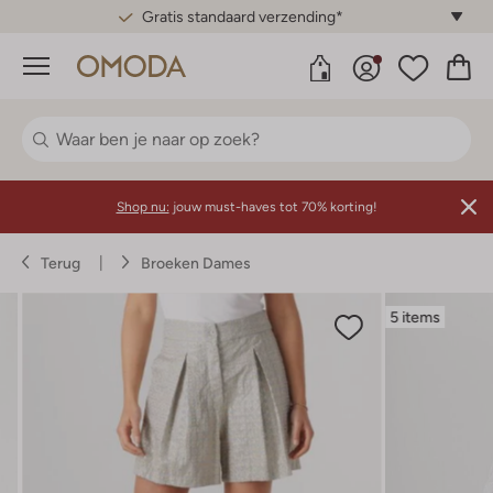
Gratis standaard verzending*
Menu
Shop nu:
jouw must-haves tot 70% korting!
Terug
Broeken Dames
5 items