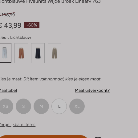
Lichtblauwe Fiveunits Wijde Broek Lineafv 763
€ 108,99
€ 43,99
-60%
leur:
Lichtblauw
ies je maat:
Dit item valt normaal, kies je eigen maat
Maattabel
Maat uitverkocht?
XS
S
M
L
XL
ergelijkbare items