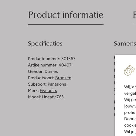
Product informatie
Specificaties
Samenst
Kleur:
Lich
Productnummer:
301367
Patroon:
Ef
Artikelnummer:
40497
Materiaal b
Gender:
Dames
Materiaal:
L
Productsoort:
Broeken
Materiaalp
Subsoort:
Pantalons
Wij, e
55% Linnen
Merk:
Fiveunits
vergel
Taillehoogt
Model:
Lineafv 763
Wij ge
Pasvorm:
L
jouw v
Pasvorm:
W
profie
Lengte:
Lan
Door o
cooki
Wil je