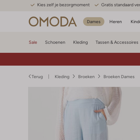
Kies zelf je bezorgmoment
Gratis standaard v
Dames
Heren
Kind
Sale
Schoenen
Kleding
Tassen & Accessoires
Terug
Kleding
Broeken
Broeken Dames