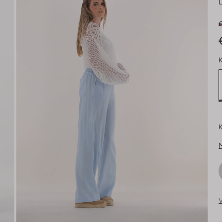
K
K
V