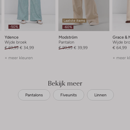
Laatste items
-50%
-60%
Ydence
Modström
Grace & M
Wijde broek
Pantalon
Wijde br
€ 69,99
€ 34,99
€ 99,99
€ 39,99
€ 64,99
+ meer kleuren
+ meer k
Bekijk meer
Pantalons
Fiveunits
Linnen