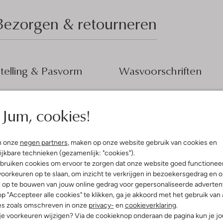
Bezorgen & retourneren
elling & Pasvorm
Wasvoorschriften
tblauw
Beperkt wassen op 30 °C
fen
Jum, cookies!
Strijken op maximaal 110 °C
innenkant:
Katoen
innen
Kan niet in de droogtromme
ercentages:
Gewone chemische reinigi
n onze
negen partners
, maken op onze website gebruik van cookies en
, 45% Katoen
ijkbare technieken (gezamenlijk: "cookies").
Niet bleken
e:
Hoge Taille
bruiken cookies om ervoor te zorgen dat onze website goed functionee
osvallend
oorkeuren op te slaan, om inzicht te verkrijgen in bezoekersgedrag en 
ide
l op te bouwen van jouw online gedrag voor gepersonaliseerde advertent
g
p "Accepteer alle cookies" te klikken, ga je akkoord met het gebruik van 
es zoals omschreven in onze
privacy-
en
cookieverklaring
.
 je voorkeuren wijzigen? Via de cookieknop onderaan de pagina kun je j