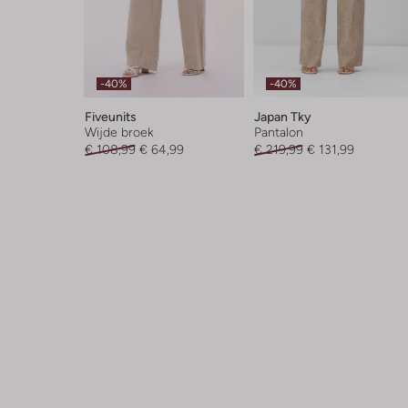
-40%
-40%
Fiveunits
Japan Tky
Wijde broek
Pantalon
€ 108,99
€ 64,99
€ 219,99
€ 131,99