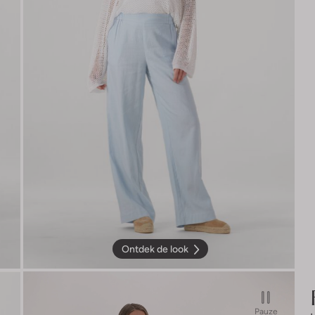
Ontdek de look
Pauze