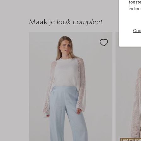
toeste
indie
Maak je
look compleet
Coo
Laatste ma