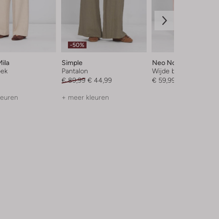
-50%
ila
Simple
Neo Noir
oek
Pantalon
Wijde broek
€ 89,99
€ 44,99
€ 59,99
leuren
+ meer kleuren