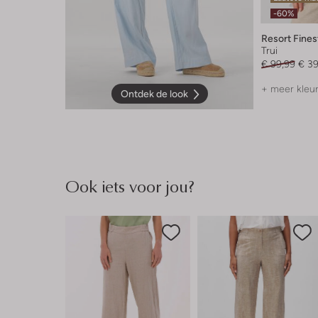
-60%
Resort Fines
Trui
€ 99,99
€ 39
+ meer kleu
Ontdek de look
Ook iets voor jou?