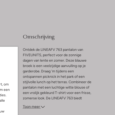
Omschrijving
Ontdek de LINEAFV 763 pantalon van
FIVEUNITS, perfect voor de zonnige
dagen van lente en zomer. Deze blauwe
l
broek is een veelzijdige aanvulling op je
garderobe. Draag 'm tijdens een
ng
ontspannen picknick in het park of een
stijlvolle lunch op het terras. Combineer de
rt, om
pantalon met een luchtige witte blouse of
om een
een vrolijk gekleurd T-shirt voor een frisse,
ies.
zomerse look. De LINEAFV 763 biedt
alle
comfort en stijl, waardoor je moeiteloos de
Toon meer
dag doorkomt. Voeg een paar sandalen of
ouw
sneakers toe en je bent klaar om te stralen