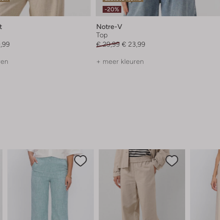
-20%
t
Notre-V
Top
,99
€ 29,99
€ 23,99
ren
+ meer kleuren