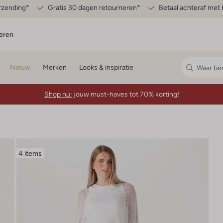
erzending*
Gratis 30 dagen retourneren*
Betaal achteraf met 
eren
Nieuw
Merken
Looks & inspiratie
Shop nu:
jouw must-haves tot 70% korting!
4 items