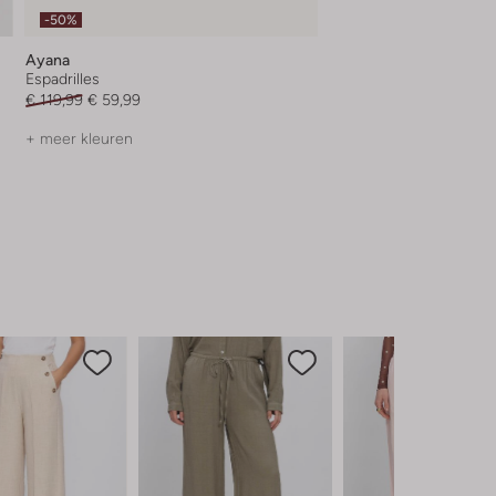
-50%
Ayana
Espadrilles
€ 119,99
€ 59,99
+ meer kleuren