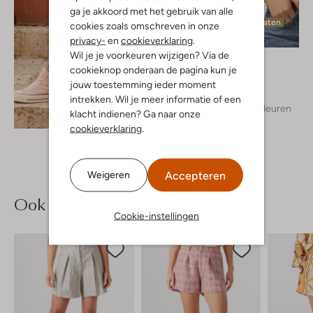
ga je akkoord met het gebruik van alle
Laatste maten
cookies zoals omschreven in onze
privacy-
en
cookieverklaring
.
Wil je je voorkeuren wijzigen? Via de
Notre-V
cookieknop onderaan de pagina kun je
T-shirt
€ 39,95
jouw toestemming ieder moment
intrekken. Wil je meer informatie of een
+ meer kleuren
Ontdek de look
klacht indienen? Ga naar onze
cookieverklaring
.
Accepteren
Weigeren
Ook iets voor jou?
Cookie-instellingen