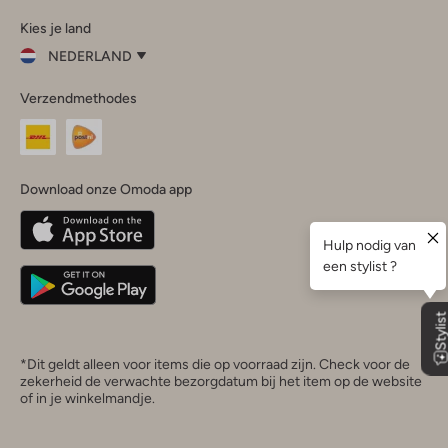
Omoda
Omoda
Omoda
Omoda
Omoda
Kies je land
Instagram
Facebook
TikTok
LinkedIn
YouTube
NEDERLAND
Kies
Verzendmethodes
je
Sluit
land
Nederland
België
(Nederlands)
Download onze Omoda app
Belgique
(Français)
Deutschland
*Dit geldt alleen voor items die op voorraad zijn. Check voor de
zekerheid de verwachte bezorgdatum bij het item op de website
of in je winkelmandje.