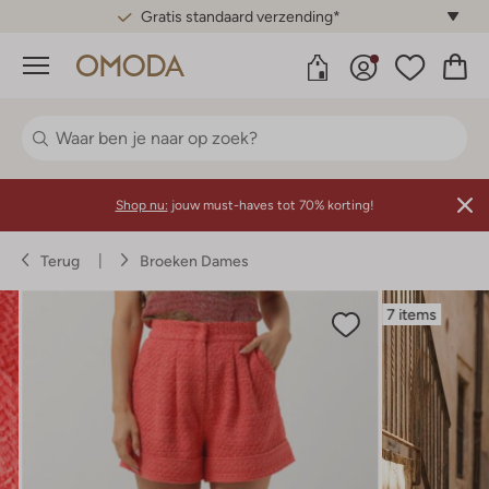
Gratis standaard verzending*
Menu
Shop nu:
jouw must-haves tot 70% korting!
Terug
Broeken Dames
7 items