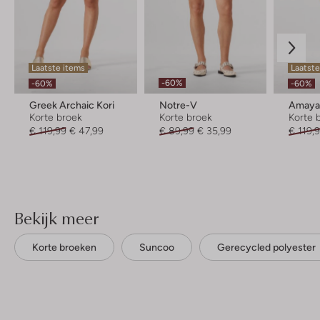
Laatste items
Laatst
-60%
-60%
-60%
Greek Archaic Kori
Notre-V
Amaya
Korte broek
Korte broek
Korte 
€ 119,99
€ 47,99
€ 89,99
€ 35,99
€ 119,
Bekijk meer
Korte broeken
Suncoo
Gerecycled polyester