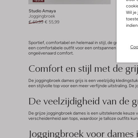
-20%
cooki
Studio Amaya
Esmé Stu
Wil je
Joggingbroek
Joggingb
toeste
€ 69,99
€ 55,99
€ 119,95
indie
Sportief, comfortabel en helemaal in stijl, de grijze jog
Coo
een comfortabele outfit voor een ontspannen dag thuis, 
ongeëvenaard comfort.
Comfort en stijl met de gr
De joggingbroek dames grijs is een veelzijdig kledingst
een stijlvolle top voor een meer verfijnde uitstraling. De 
De veelzijdigheid van de 
De grijze joggingbroek dames is een uitstekende keuze 
verscheidenheid aan tops, waardoor je talloze outfits kun
Joggingbroek voor dames in