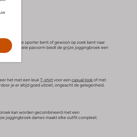
ouw
u een fanatieke sporter bent of gewoon op zoek bent naar
en comfortabele pasvorm biedt de grijze joggingbroek een
neer het met een leuk
T-shirt
voor een
casual look
of met
ardoor je er altijd goed uitziet, ongeacht de gelegenheid.
ingbroek kan worden gecombineerd met een
grijze joggingbroek dames maakt elke outfit compleet.