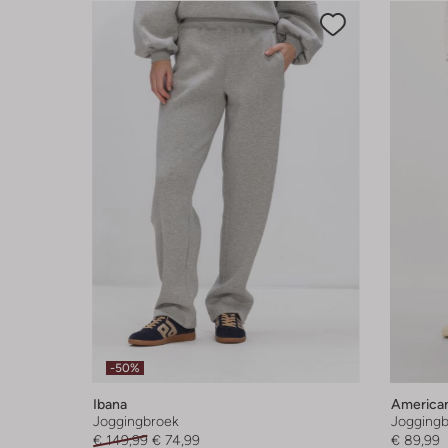
-50%
Ibana
American
Joggingbroek
Joggingb
€ 149,99
€ 74,99
€ 89,99