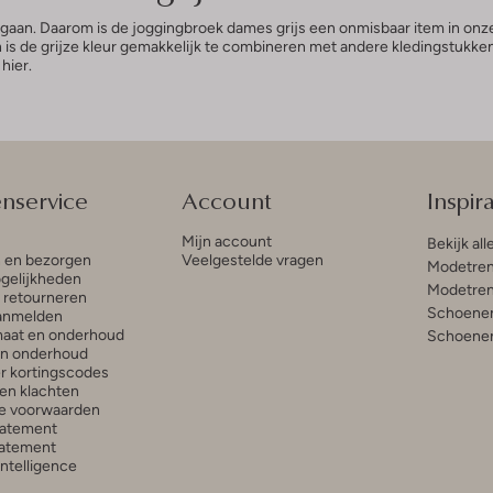
d gaan. Daarom is de joggingbroek dames grijs een onmisbaar item in onz
n is de grijze kleur gemakkelijk te combineren met andere kledingstukk
hier.
enservice
Account
Inspira
Mijn account
Bekijk all
n en bezorgen
Veelgestelde vragen
Modetren
gelijkheden
Modetren
n retourneren
Schoenen
anmelden
aat en onderhoud
Schoenen
en onderhoud
r kortingscodes
en klachten
e voorwaarden
tatement
atement
 Intelligence