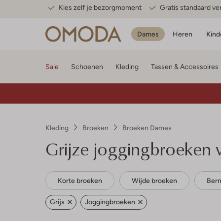
Kies zelf je bezorgmoment
Gratis standaard v
Dames
Heren
Kind
Sale
Schoenen
Kleding
Tassen & Accessoires
Kleding
Broeken
Broeken Dames
Grijze joggingbroeken
Korte broeken
Wijde broeken
Ber
Grijs
Joggingbroeken