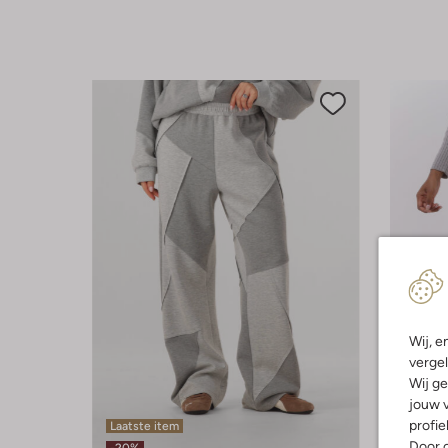
Wij, e
vergel
Wij ge
jouw v
profie
Laatste item
Door o
-50%