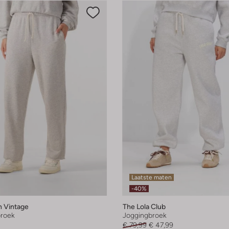
Laatste maten
-40%
 Vintage
The Lola Club
roek
Joggingbroek
€ 79,99
€ 47,99