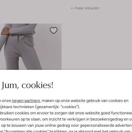
+ meer kleuren
Jum, cookies!
n onze
negen partners
, maken op onze website gebruik van cookies en
ijkbare technieken (gezamenlijk: "cookies").
bruiken cookies om ervoor te zorgen dat onze website goed functionee
oorkeuren op te slaan, om inzicht te verkrijgen in bezoekersgedrag en 
l op te bouwen van jouw online gedrag voor gepersonaliseerde advertent
p "Accepteer alle cookies" te klikken, ga je akkoord met het gebruik van 