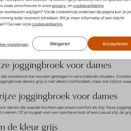
es zoals omschreven in onze
privacy-
en
cookieverklaring
.
dios
 je voorkeuren wijzigen? Via de cookieknop onderaan de pagina kun je j
roek
mming ieder moment intrekken. Wil je meer informatie of een klacht
€ 59,95
nen? Ga naar onze
cookieverklaring
.
gingbroek voor dames is een absolute must-have in je garderobe. Of je n
Weigeren
Accepteren
kie-instellingen
de joggingbroek dames grijs is de perfecte keuze. Met zijn zachte stof 
ijze joggingbroek voor dames
uk dat moeiteloos kan worden gedragen in verschillende situaties. Combi
joggingbroek dames grijs is niet alleen comfortabel, maar ook stijlvol, wa
grijze joggingbroek voor dames
voor dames die waarde hechten aan zowel comfort als stijl. Deze jogg
t creëren. Of je nu gaat voor een sportieve look of een casual stijl, de 
 de kleur grijs