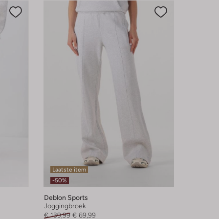
Laatste item
-50%
Deblon Sports
Joggingbroek
€ 139,99
€ 69,99