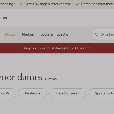
erzending*
Gratis 30 dagen retourneren*
Betaal achteraf met 
eren
Nieuw
Merken
Looks & inspiratie
Shop nu:
jouw must-haves tot 70% korting!
 voor dames
6 items
muda's
Pantalons
Flared broeken
Sportshorts