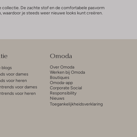
e collectie. De zachte stof en de comfortabele pasvorm
en, waardoor je steeds weer nieuwe looks kunt creëren.
tie
Omoda
Over Omoda
e blogs
Werken bij Omoda
ds voor dames
Boutiques
ds voor heren
Omoda-app
trends voor dames
Corporate Social
Responsibility
trends voor heren
Nieuws
Toegankelijkheidsverklaring