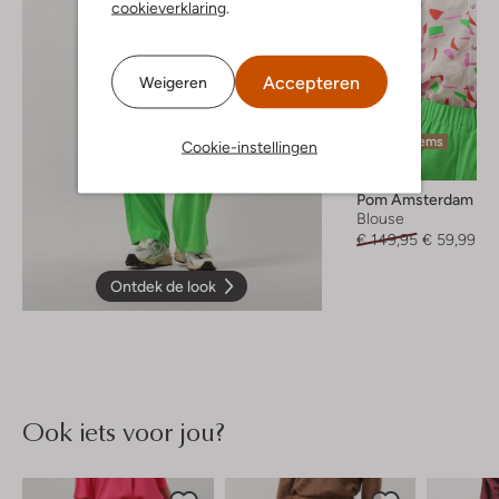
cookieverklaring
.
Accepteren
Weigeren
Laatste items
Cookie-instellingen
-60%
Pom Amsterdam
Blouse
€ 149,95
€ 59,99
Ontdek de look
Ook iets voor jou?