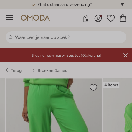
Gratis standaard verzending*
Menu
Shop nu:
jouw must-haves tot 70% korting!
Terug
Broeken Dames
4 items