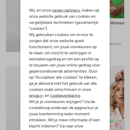
Laatste items
Wij, en onze
negen partners
, maken op
onze website gebruik van cookies en
vergelijkbare technieken (gezamenlijk:
Selected Women
Top
"cookies").
€ 59,95
Wij gebruiken cookies om ervoor te
zorgen dat onze website goed
+ meer kleuren
Ontdek de look
functioneert, om jouw voorkeuren op
te slaan, om inzicht te verkrijgen in
bezoekersgedrag en om een profiel op
te bouwen van jouw online gedrag voor
gepersonaliseerde advertenties. Door
op "Accepteer alle cookies" te klikken,
ga je akkoord met het gebruik van alle
cookies zoals omschreven in onze
privacy-
en
cookieverklaring
.
Wil je je voorkeuren wijzigen? Via de
cookieknop onderaan de pagina kun je
jouw toestemming ieder moment
intrekken. Wil je meer informatie of een
klacht indienen? Ga naar onze