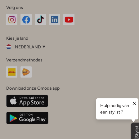
Volg ons
Omoda
Omoda
Omoda
Omoda
Omoda
Kies je land
Instagram
Facebook
TikTok
LinkedIn
YouTube
NEDERLAND
Kies
Verzendmethodes
je
Sluit
land
Nederland
België
(Nederlands)
Download onze Omoda app
Belgique
(Français)
Deutschland