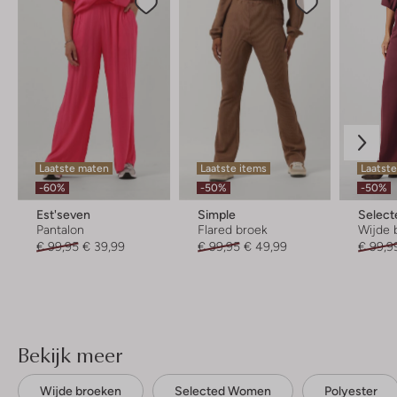
Laatste maten
Laatste items
Laatst
-60%
-50%
-50%
Est'seven
Simple
Selec
Pantalon
Flared broek
Wijde 
€ 99,95
€ 39,99
€ 99,95
€ 49,99
€ 99,9
Bekijk meer
Wijde broeken
Selected Women
Polyester