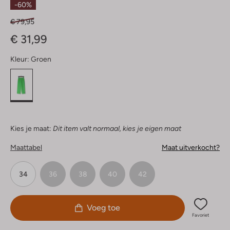
-60%
€ 79,95
€ 31,99
Kleur:
Groen
Kies je maat:
Dit item valt normaal, kies je eigen maat
Maattabel
Maat uitverkocht?
34
36
38
40
42
Voeg toe
Favoriet