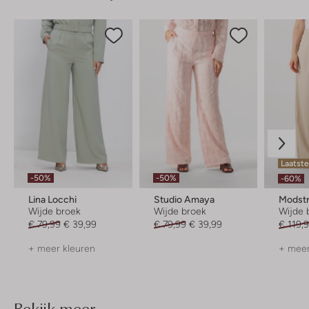
Laatst
-50%
-50%
-60%
Lina Locchi
Studio Amaya
Modst
Wijde broek
Wijde broek
Wijde 
€ 79,99
€ 39,99
€ 79,99
€ 39,99
€ 119,
+ meer kleuren
+ meer
Bekijk meer