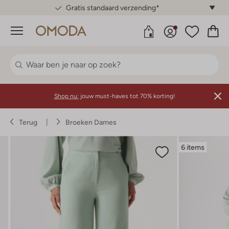
Gratis standaard verzending*
Menu
Shop nu:
jouw must-haves tot 70% korting!
Terug
Broeken Dames
6 items