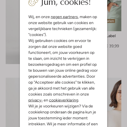
Jum, cookies!
Wij, en onze
negen partners
, maken op
Laatste maten
onze website gebruik van cookies en
-60%
vergelijkbare technieken (gezamenlijk:
"cookies").
Another Label
Wij gebruiken cookies om ervoor te
Blouse
€ 99,99
€ 39,99
zorgen dat onze website goed
functioneert, om jouw voorkeuren op
Ontdek de look
te slaan, om inzicht te verkrijgen in
bezoekersgedrag en om een profiel op
te bouwen van jouw online gedrag voor
gepersonaliseerde advertenties. Door
op "Accepteer alle cookies" te klikken,
ga je akkoord met het gebruik van alle
cookies zoals omschreven in onze
privacy-
en
cookieverklaring
.
Wil je je voorkeuren wijzigen? Via de
cookieknop onderaan de pagina kun je
jouw toestemming ieder moment
intrekken. Wil je meer informatie of een