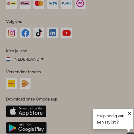
Volg ons
Omoda
Omoda
Omoda
Omoda
Omoda
Kies je land
Instagram
Facebook
TikTok
LinkedIn
YouTube
NEDERLAND
Kies
Verzendmethodes
je
Sluit
land
Nederland
België
(Nederlands)
Download onze Omoda app
Belgique
(Français)
Deutschland