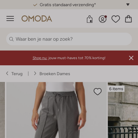
Gratis standaard verzending*
Menu
Shop nu:
jouw must-haves tot 70% korting!
Terug
Broeken Dames
6 items