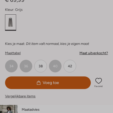
Kleur:
Grijs
Kies je maat:
Dit item valt normaal, kies je eigen maat
Maattabel
Maat uitverkocht?
34
36
38
40
42
Voeg toe
Favoriet
Vergelijkbare items
Maatadvies