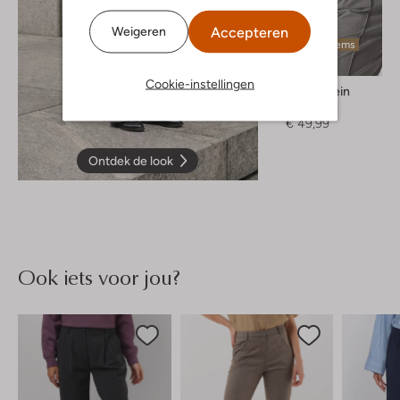
Accepteren
Weigeren
Laatste items
Cookie-instellingen
Calvin Klein
Coltrui
€ 49,99
Ontdek de look
Ook iets voor jou?