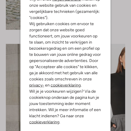
Moves
onze website gebruik van cookies en
Jack
€ 99,99
vergelijkbare technieken (gezamenlijk:
"cookies").
Ontdek de look
Wij gebruiken cookies om ervoor te
zorgen dat onze website goed
functioneert, om jouw voorkeuren op
te slaan, om inzicht te verkrijgen in
bezoekersgedrag en om een profiel op
te bouwen van jouw online gedrag voor
gepersonaliseerde advertenties. Door
op "Accepteer alle cookies" te klikken,
ga je akkoord met het gebruik van alle
cookies zoals omschreven in onze
privacy-
en
cookieverklaring
.
Wil je je voorkeuren wijzigen? Via de
cookieknop onderaan de pagina kun je
jouw toestemming ieder moment
intrekken. Wil je meer informatie of een
klacht indienen? Ga naar onze
cookieverklaring
.