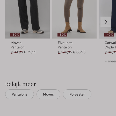
-50%
-50%
-40%
Moves
Fiveunits
Catwal
Pantalon
Pantalon
Wijde 
€ 79,95
€ 39,99
€ 134,95
€ 66,95
€ 99,9
+ meer
Bekijk meer
Pantalons
Moves
Polyester