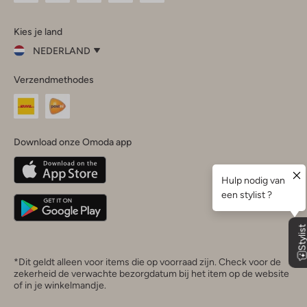
Omoda
Omoda
Omoda
Omoda
Omoda
Kies je land
Instagram
Facebook
TikTok
LinkedIn
YouTube
NEDERLAND
Kies
Verzendmethodes
je
Sluit
land
Nederland
België
(Nederlands)
Download onze Omoda app
Belgique
(Français)
Deutschland
*Dit geldt alleen voor items die op voorraad zijn. Check voor de
zekerheid de verwachte bezorgdatum bij het item op de website
of in je winkelmandje.