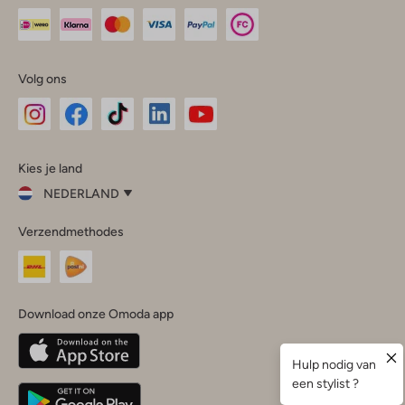
Volg ons
Omoda
Omoda
Omoda
Omoda
Omoda
Kies je land
Instagram
Facebook
TikTok
LinkedIn
YouTube
NEDERLAND
Kies
Verzendmethodes
je
Sluit
land
Nederland
België
(Nederlands)
Download onze Omoda app
Belgique
(Français)
Deutschland