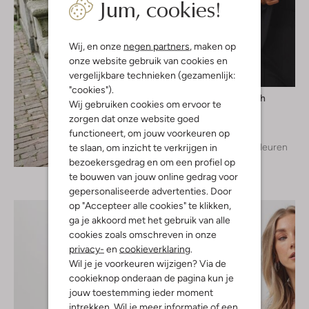
Jum, cookies!
Wij, en onze
negen partners
, maken op
onze website gebruik van cookies en
vergelijkbare technieken (gezamenlijk:
"cookies").
Mos Mosh
Wij gebruiken cookies om ervoor te
Blazer
zorgen dat onze website goed
€ 199,99
functioneert, om jouw voorkeuren op
+ meer kleuren
te slaan, om inzicht te verkrijgen in
Ontdek de look
bezoekersgedrag en om een profiel op
te bouwen van jouw online gedrag voor
gepersonaliseerde advertenties. Door
op "Accepteer alle cookies" te klikken,
ga je akkoord met het gebruik van alle
cookies zoals omschreven in onze
privacy-
en
cookieverklaring
.
Wil je je voorkeuren wijzigen? Via de
cookieknop onderaan de pagina kun je
jouw toestemming ieder moment
intrekken. Wil je meer informatie of een