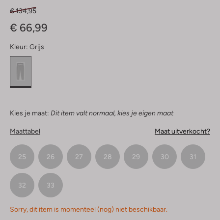
€ 134,95
€ 66,99
Kleur:
Grijs
Kies je maat:
Dit item valt normaal, kies je eigen maat
Maattabel
Maat uitverkocht?
25
26
27
28
29
30
31
32
33
Sorry, dit item is momenteel (nog) niet beschikbaar.