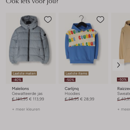
Ook iets voor jou?
Laatste maten
Laatste items
-50%
-40%
-50%
Malelions
Carlijnq
Raizze
Gewatteerde jas
Hoodies
Sweat
€ 189,95
€ 113,99
€ 58,95
€ 28,99
€ 49,9
+ meer kleuren
+ meer