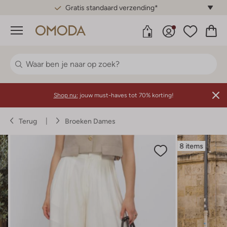
Gratis standaard verzending*
Menu
Shop nu:
jouw must-haves tot 70% korting!
Terug
Broeken Dames
8 items