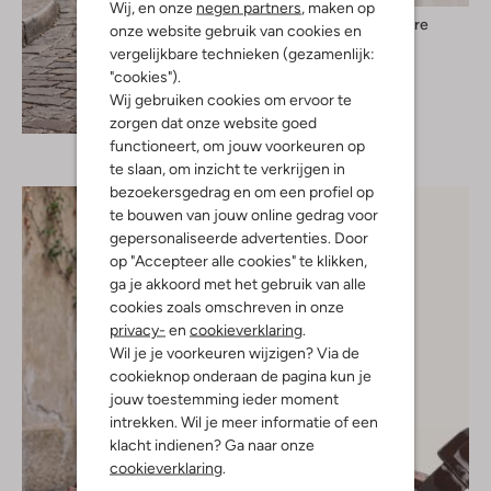
Wij, en onze
negen partners
, maken op
Co'couture
onze website gebruik van cookies en
Top
vergelijkbare technieken (gezamenlijk:
€ 149,99
"cookies").
Wij gebruiken cookies om ervoor te
Ontdek de look
zorgen dat onze website goed
functioneert, om jouw voorkeuren op
te slaan, om inzicht te verkrijgen in
bezoekersgedrag en om een profiel op
te bouwen van jouw online gedrag voor
gepersonaliseerde advertenties. Door
op "Accepteer alle cookies" te klikken,
ga je akkoord met het gebruik van alle
cookies zoals omschreven in onze
privacy-
en
cookieverklaring
.
Wil je je voorkeuren wijzigen? Via de
cookieknop onderaan de pagina kun je
jouw toestemming ieder moment
intrekken. Wil je meer informatie of een
klacht indienen? Ga naar onze
cookieverklaring
.