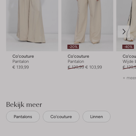
-20%
-40%
Co'couture
Co'couture
Co'cou
Pantalon
Pantalon
Wijde 
€ 139,99
€ 129,99
€ 103,99
€ 129,
+ meer
Bekijk meer
Pantalons
Co'couture
Linnen