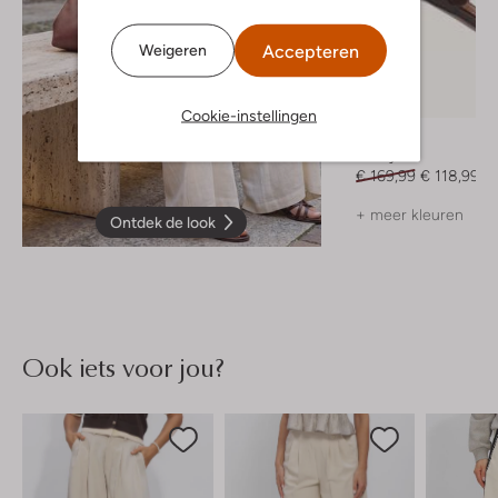
Accepteren
Weigeren
-30%
Cookie-instellingen
Bibi Lou
Muiltjes
€ 169,99
€ 118,99
+ meer kleuren
Ontdek de look
Ook iets voor jou?