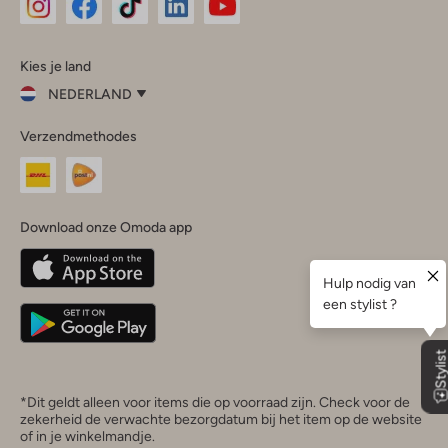
Omoda
Omoda
Omoda
Omoda
Omoda
Kies je land
Instagram
Facebook
TikTok
LinkedIn
YouTube
NEDERLAND
Kies
Verzendmethodes
je
Sluit
land
Nederland
België
(Nederlands)
Download onze Omoda app
Belgique
(Français)
Deutschland
*Dit geldt alleen voor items die op voorraad zijn. Check voor de
zekerheid de verwachte bezorgdatum bij het item op de website
of in je winkelmandje.