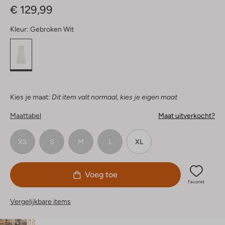
€ 129,99
Kleur:
Gebroken Wit
Kies je maat:
Dit item valt normaal, kies je eigen maat
Maattabel
Maat uitverkocht?
XS
S
M
L
XL
Voeg toe
Favoriet
Vergelijkbare items