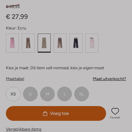
€ 69,95
€ 27,99
Kleur:
Ecru
Kies je maat:
Dit item valt normaal, kies je eigen maat
Maattabel
Maat uitverkocht?
XS
S
M
L
XL
Voeg toe
Favoriet
Vergelijkbare items