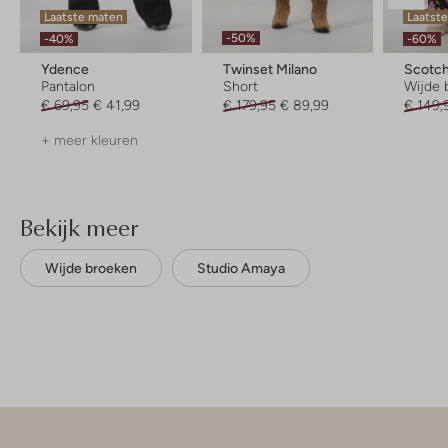
Laatste maten
Laatst
-50%
-40%
-60%
Ydence
Twinset Milano
Scotch
Pantalon
Short
Wijde 
€ 69,95
€ 41,99
€ 179,95
€ 89,99
€ 149,
+ meer kleuren
Bekijk meer
Wijde broeken
Studio Amaya