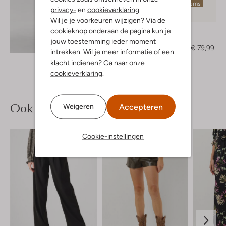
Laatste items
privacy-
en
cookieverklaring
.
-50%
Wil je je voorkeuren wijzigen? Via de
Bibi Lou
cookieknop onderaan de pagina kun je
Pumps
jouw toestemming ieder moment
Ontdek de look
€ 159,95
€ 79,99
intrekken. Wil je meer informatie of een
klacht indienen? Ga naar onze
cookieverklaring
.
Ook iets voor jou?
Accepteren
Weigeren
Cookie-instellingen