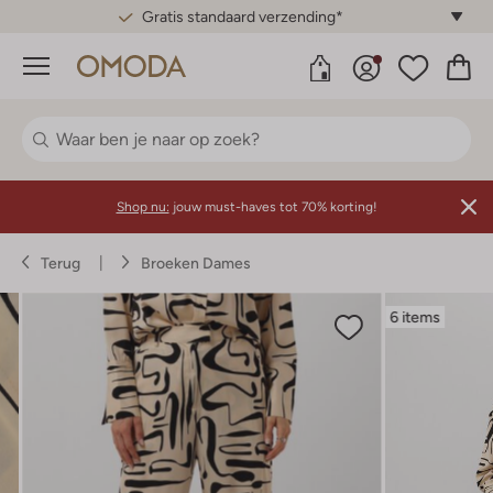
Gratis standaard verzending*
Menu
Shop nu:
jouw must-haves tot 70% korting!
Terug
Broeken Dames
6 items