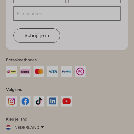
Schrijf je in
Betaalmethodes
Volg ons
Omoda
Omoda
Omoda
Omoda
Omoda
Kies je land
Instagram
Facebook
TikTok
LinkedIn
YouTube
NEDERLAND