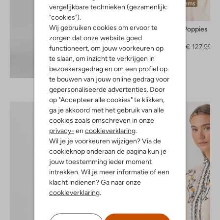
Laatste items
vergelijkbare technieken (gezamenlijk:
-60%
"cookies").
Wij gebruiken cookies om ervoor te
Scarlett Poppies
Blouse
zorgen dat onze website goed
€ 319,99
€ 127,99
functioneert, om jouw voorkeuren op
te slaan, om inzicht te verkrijgen in
Ontdek de look
bezoekersgedrag en om een profiel op
te bouwen van jouw online gedrag voor
gepersonaliseerde advertenties. Door
op "Accepteer alle cookies" te klikken,
ga je akkoord met het gebruik van alle
cookies zoals omschreven in onze
privacy-
en
cookieverklaring
.
Wil je je voorkeuren wijzigen? Via de
cookieknop onderaan de pagina kun je
jouw toestemming ieder moment
intrekken. Wil je meer informatie of een
klacht indienen? Ga naar onze
cookieverklaring
.