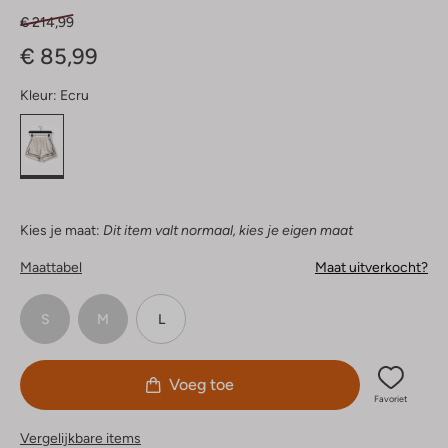
€ 214,99
€ 85,99
Kleur:
Ecru
Kies je maat:
Dit item valt normaal, kies je eigen maat
Maattabel
Maat uitverkocht?
S
M
L
Voeg toe
Favoriet
Vergelijkbare items