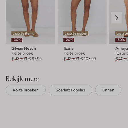
Laatste items
Laatste maten
Laatste
-30%
-20%
-60%
Silvian Heach
Ibana
Amaya
Korte broek
Korte broek
Korte 
€ 139,99
€ 97,99
€ 129,99
€ 103,99
€ 109,
Bekijk meer
Korte broeken
Scarlett Poppies
Linnen