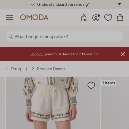
Gratis standaard verzending*
Menu
Shop nu:
jouw must-haves tot 70% korting!
Terug
Broeken Dames
3 items