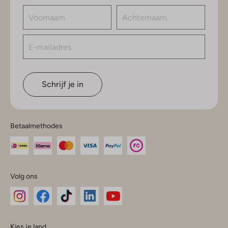
Schrijf je in
Betaalmethodes
Volg ons
Omoda
Omoda
Omoda
Omoda
Omoda
Kies je land