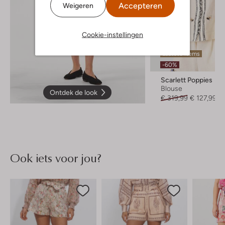
Accepteren
Weigeren
Cookie-instellingen
Laatste items
-60%
Scarlett Poppies
Blouse
Ontdek de look
€ 319,99
€ 127,99
Ook iets voor jou?