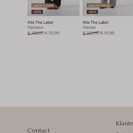
Laatste item
Laatste items
-60%
-60%
Alix The Label
Alix The Label
Pantalon
Mantel
€ 139,95
€ 55,99
€ 229,95
€ 91,99
Klant
Contact