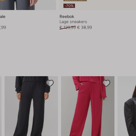
-70%
ale
Reebok
Lage sneakers
7,99
€ 129,99
€ 38,99