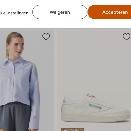
Weigeren
Accepteren
kie-instellingen
ems
Laatste item