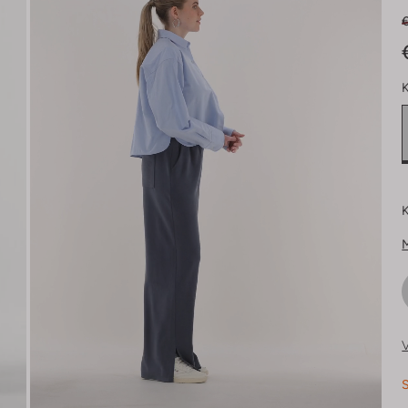
€
K
K
V
S