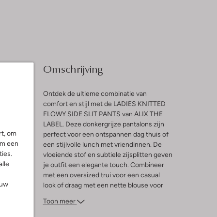
Omschrijving
Ontdek de ultieme combinatie van
comfort en stijl met de LADIES KNITTED
FLOWY SIDE SLIT PANTS van ALIX THE
l
LABEL. Deze donkergrijze pantalons zijn
rt, om
perfect voor een ontspannen dag thuis of
ng
om een
een stijlvolle lunch met vriendinnen. De
ies.
vloeiende stof en subtiele zijsplitten geven
alle
je outfit een elegante touch. Combineer
met een oversized trui voor een casual
ouw
look of draag met een nette blouse voor
een chique uitstraling. Deze veelzijdige
Toon meer
broek past moeiteloos bij zowel sneakers
als enkellaarsjes. Voeg een vleugje