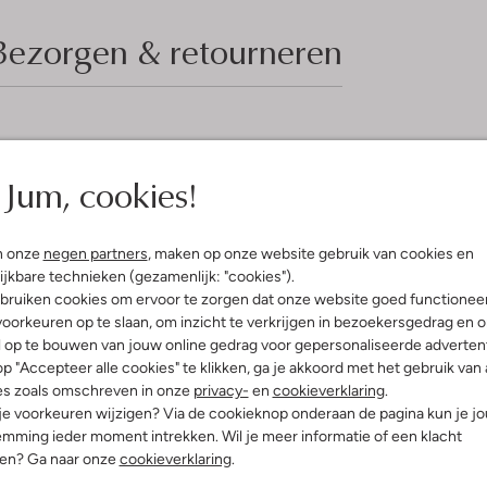
Bezorgen & retourneren
elling & Pasvorm
Wasvoorschriften
Jum, cookies!
rgrijs
Beperkt wassen op 30 °C
fen
Strijken op maximaal 110 °C
innenkant:
Polyester
n onze
negen partners
, maken op onze website gebruik van cookies en
odal
Kan niet in de droogtromme
ijkbare technieken (gezamenlijk: "cookies").
ercentages:
bruiken cookies om ervoor te zorgen dat onze website goed functionee
Gewone chemische reinigi
44% Polyester, 6% Elastiek
oorkeuren op te slaan, om inzicht te verkrijgen in bezoekersgedrag en 
Niet bleken
e:
Normale Taille
l op te bouwen van jouw online gedrag voor gepersonaliseerde advertent
ide
p "Accepteer alle cookies" te klikken, ga je akkoord met het gebruik van 
es zoals omschreven in onze
privacy-
en
cookieverklaring
.
 je voorkeuren wijzigen? Via de cookieknop onderaan de pagina kun je j
mming ieder moment intrekken. Wil je meer informatie of een klacht
nen? Ga naar onze
cookieverklaring
.