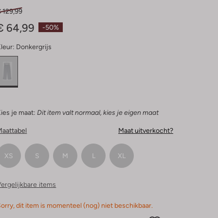
 129,99
€ 64,99
-50%
leur:
Donkergrijs
ies je maat:
Dit item valt normaal, kies je eigen maat
Maattabel
Maat uitverkocht?
XS
S
M
L
XL
ergelijkbare items
orry, dit item is momenteel (nog) niet beschikbaar.