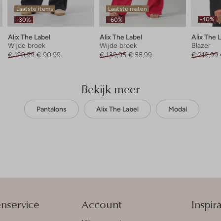
Laatste items
Laatste maten
-40%
-30%
-60%
Alix The Label
Alix The Label
Alix The 
Wijde broek
Wijde broek
Blazer
€ 129,99
€ 90,99
€ 139,95
€ 55,99
€ 219,99
Bekijk meer
Pantalons
Alix The Label
Modal
enservice
Account
Inspira