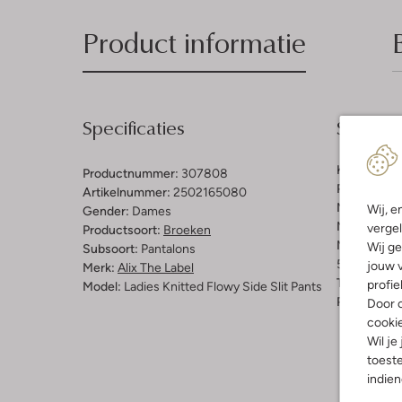
Product informatie
Specificaties
Samenst
Kleur:
Donke
Productnummer:
307808
Patroon:
Ef
Artikelnummer:
2502165080
Materiaal b
Wij, e
Gender:
Dames
Materiaal:
M
vergel
Productsoort:
Broeken
Materiaalp
Wij ge
Subsoort:
Pantalons
50% Modal, 
jouw v
Merk:
Alix The Label
Taillehoogt
profie
Model:
Ladies Knitted Flowy Side Slit Pants
Pasvorm:
W
Door o
cooki
Wil je
toeste
indie