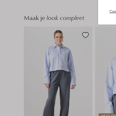
Coo
Maak je
look compleet
Laatste it