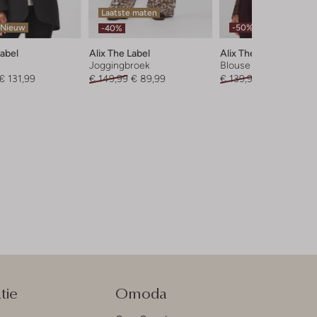
Laatste maten
Nieuw
-50%
-40%
Label
Alix The Label
Alix The Label
Joggingbroek
Blouse
€ 131,99
€ 149,99
€ 89,99
€ 139,99
€ 69,99
tie
Omoda