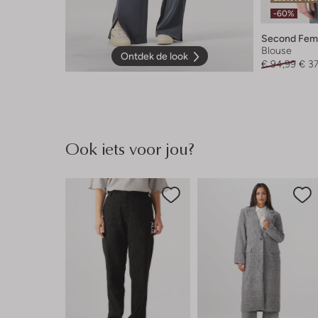
-60%
Second Fem
Blouse
Ontdek de look
€ 94,99
€ 3
Ook iets voor jou?