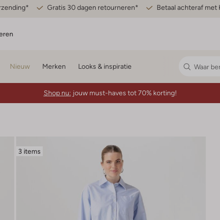
erzending*
Gratis 30 dagen retourneren*
Betaal achteraf met 
eren
Nieuw
Merken
Looks & inspiratie
Shop nu:
jouw must-haves tot 70% korting!
3 items