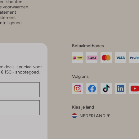
en klachten
e voorwaarden
tatement
atement
 Intelligence
Betaalmethodes
e deals, speciaal voor
p € 150,- shoptegoed.
Volg ons
Omoda
Omoda
Omoda
Omoda
Om
Kies je land
Instagram
Facebook
TikTok
LinkedI
Yo
NEDERLAND
Kies
je
Sluit
land