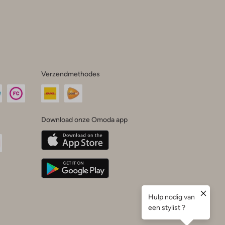
Verzendmethodes
Download onze Omoda app
oda
n
uTube