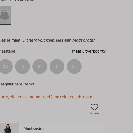
leur:
Donkerblauw
ies je maat:
Dit item valt klein, kies een maat groter
Maattabel
Maat uitverkocht?
XS
S
M
L
XL
ergelijkbare items
orry, dit item is momenteel (nog) niet beschikbaar.
Favoriet
Maatadvies