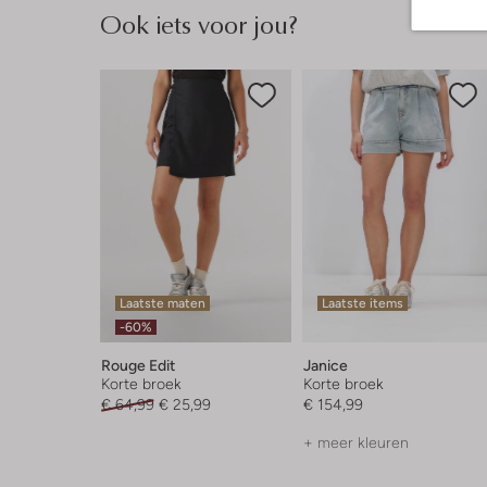
Ook iets voor jou?
Laatste maten
Laatste items
-60%
Rouge Edit
Janice
Korte broek
Korte broek
€ 64,99
€ 25,99
€ 154,99
+ meer kleuren