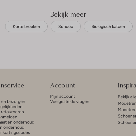
Bekijk meer
Korte broeken
Suncoo
Biologisch katoen
enservice
Account
Inspira
Mijn account
Bekijk all
n en bezorgen
Veelgestelde vragen
Modetren
gelijkheden
Modetren
n retourneren
Schoenen
anmelden
aat en onderhoud
Schoenen
en onderhoud
r kortingscodes