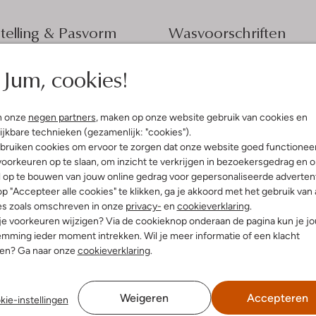
elling & Pasvorm
Wasvoorschriften
erblauw
Jum, cookies!
Beperkt wassen op 30 °C
oderie
Strijken op maximaal 110 °C
iologisch Katoen
ercentages:
Kan niet in de droogtromme
n onze
negen partners
, maken op onze website gebruik van cookies en
gisch Katoen, 100% Viscose
Gewone chemische reinigi
ijkbare technieken (gezamenlijk: "cookies").
e:
Hoge Taille
bruiken cookies om ervoor te zorgen dat onze website goed functionee
Niet bleken
ide
oorkeuren op te slaan, om inzicht te verkrijgen in bezoekersgedrag en 
l op te bouwen van jouw online gedrag voor gepersonaliseerde advertent
p "Accepteer alle cookies" te klikken, ga je akkoord met het gebruik van 
es zoals omschreven in onze
privacy-
en
cookieverklaring
.
 je voorkeuren wijzigen? Via de cookieknop onderaan de pagina kun je j
mming ieder moment intrekken. Wil je meer informatie of een klacht
nen? Ga naar onze
cookieverklaring
.
Weigeren
Accepteren
kie-instellingen