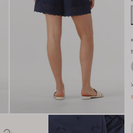
K
K
V
S