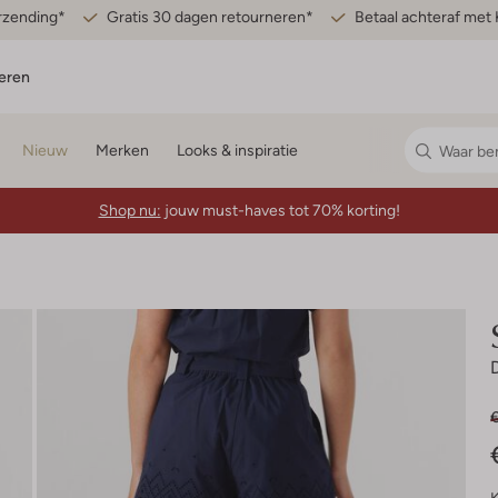
erzending*
Gratis 30 dagen retourneren*
Betaal achteraf met 
eren
Nieuw
Merken
Looks & inspiratie
Shop nu:
jouw must-haves tot 70% korting!