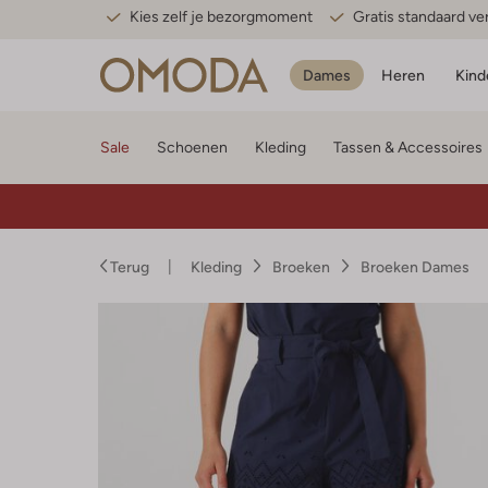
Kies zelf je bezorgmoment
Gratis standaard v
Dames
Heren
Kind
Sale
Schoenen
Kleding
Tassen & Accessoires
Terug
Kleding
Broeken
Broeken Dames