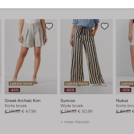
Laatste items
Laatste items
Laatste
-60%
-60%
-30%
Greek Archaic Kori
Suncoo
Nukus
Korte broek
Wijde broek
Korte br
€ 119,99
€ 47,99
€ 126,99
€ 50,99
€ 89,99
€
+ meer kleuren