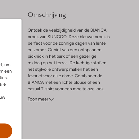
Omschrijving
Ontdek de veelzijdigheid van de BIANCA
broek van SUNCOO. Deze blauwe broek is
perfect voor de zonnige dagen van lente
l
en zomer. Geniet van een ontspannen
picknick in het park of een gezellige
ng
middag op het terras. De luchtige stof en
rt, om
het stijlvolle ontwerp maken het een
om een
favoriet voor elke dame. Combineer de
ies.
BIANCA met een lichte blouse of een
alle
casual T-shirt voor een moeiteloze look.
Voeg een paar sandalen toe en je bent
ouw
Toon meer
klaar voor elke zomerse gelegenheid. De
BIANCA broek is een must-have voor je
garderobe dit seizoen.