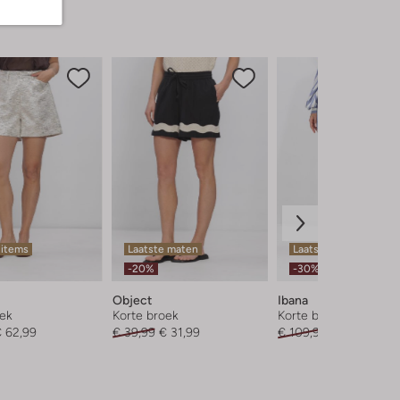
 items
Laatste maten
Laatste maten
-20%
-30%
Object
Ibana
oek
Korte broek
Korte broek
 62,99
€ 39,99
€ 31,99
€ 109,99
€ 76,99