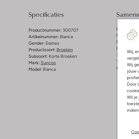
Specificaties
Samenst
Kleur:
Donk
Productnummer:
300707
Patroon:
Br
Artikelnummer:
Bianca
Materiaal:
B
Gender:
Dames
Materiaalp
Productsoort:
Broeken
Wij, e
100% Biolo
Subsoort:
Korte Broeken
vergel
Taillehoogt
Merk:
Suncoo
Wij ge
Pasvorm:
W
Model:
Bianca
jouw v
profie
Door o
cooki
Wil je
toeste
indie
Coo