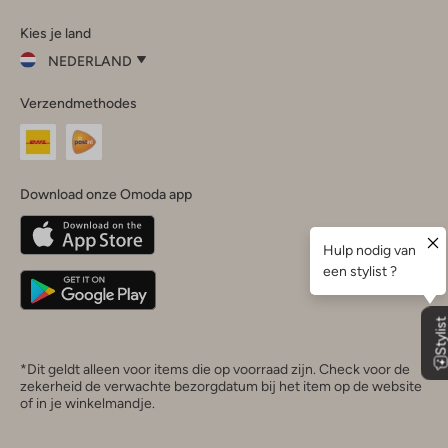
Omoda
Omoda
Omoda
Omoda
Omoda
Kies je land
Instagram
Facebook
TikTok
LinkedIn
YouTube
NEDERLAND
Kies
Verzendmethodes
je
Sluit
land
Nederland
België
(Nederlands)
Download onze Omoda app
Belgique
(Français)
Deutschland
*Dit geldt alleen voor items die op voorraad zijn. Check voor de
zekerheid de verwachte bezorgdatum bij het item op de website
of in je winkelmandje.