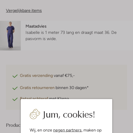
Vergelijkbare items
Maatadvies
Isabelle is 1 meter 73 lang en draagt maat 36.
De
pasvorm is
wide
.
Gratis verzending
vanaf €75,-
Gratis retourneren
binnen 30 dagen*
Betaal achteraf
met Klarna
Jum, cookies!
Product informatie
Wij, en onze
negen partners
, maken op