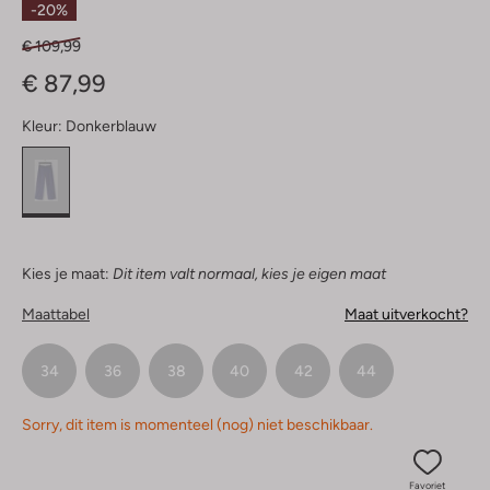
-20%
€ 109,99
€ 87,99
Kleur:
Donkerblauw
Kies je maat:
Dit item valt normaal, kies je eigen maat
Maattabel
Maat uitverkocht?
34
36
38
40
42
44
Sorry, dit item is momenteel (nog) niet beschikbaar.
Favoriet