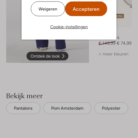
Accepteren
Weigeren
Laatste items
-50%
Cookie-instellingen
Notre-V
Slingbacks
€ 149,99
€ 74,99
+ meer kleuren
Ontdek de look
Bekijk meer
Pantalons
Pom Amsterdam
Polyester