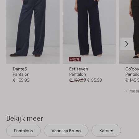
-40%
Dante6
Est'seven
Co'cou
Pantalon
Pantalon
Pantal
€ 169,99
€ 159,99
€ 95,99
€ 149,
+ meer
Bekijk meer
Pantalons
Vanessa Bruno
Katoen