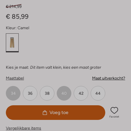
€ 214,99
€ 85,99
Kleur:
Camel
Kies je maat:
Dit item valt klein, kies een maat groter
Maattabel
Maat uitverkocht?
34
36
38
40
42
44
Voeg toe
Favoriet
Vergelijkbare items