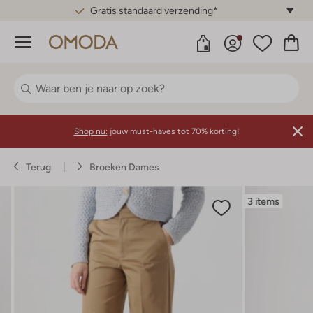
Gratis standaard verzending*
Menu
Shop nu:
jouw must-haves tot 70% korting!
Terug
Broeken Dames
3 items