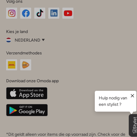
Volg ons
Omoda
Omoda
Omoda
Omoda
Omoda
Kies je land
Instagram
Facebook
TikTok
LinkedIn
YouTube
NEDERLAND
Kies
Verzendmethodes
je
Sluit
land
Nederland
België
(Nederlands)
Download onze Omoda app
Belgique
(Français)
Deutschland
*Dit geldt alleen voor items die op voorraad zijn. Check voor de