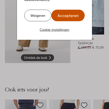
Accepteren
Weigeren
Cookie-instellingen
-60%
Modström
Spijkerjas
€ 189,99
€ 75,99
Ontdek de look
Ook iets voor jou?