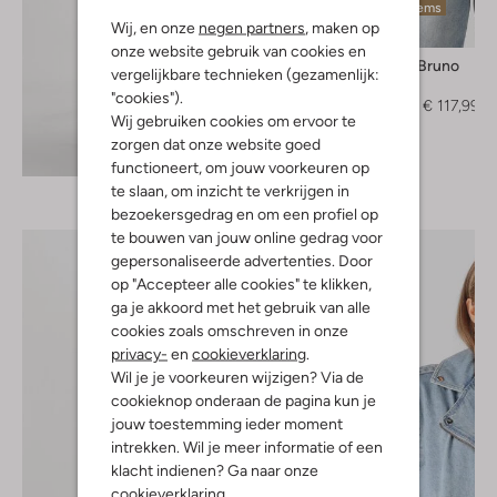
Laatste items
Wij, en onze
negen partners
, maken op
-60%
onze website gebruik van cookies en
Vanessa Bruno
vergelijkbare technieken (gezamenlijk:
Vest
"cookies").
€ 294,99
€ 117,99
Wij gebruiken cookies om ervoor te
zorgen dat onze website goed
Ontdek de look
functioneert, om jouw voorkeuren op
te slaan, om inzicht te verkrijgen in
bezoekersgedrag en om een profiel op
te bouwen van jouw online gedrag voor
gepersonaliseerde advertenties. Door
op "Accepteer alle cookies" te klikken,
ga je akkoord met het gebruik van alle
cookies zoals omschreven in onze
privacy-
en
cookieverklaring
.
Wil je je voorkeuren wijzigen? Via de
cookieknop onderaan de pagina kun je
jouw toestemming ieder moment
intrekken. Wil je meer informatie of een
klacht indienen? Ga naar onze
cookieverklaring
.