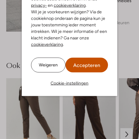
Studio Anneloes
privacy-
en
cookieverklaring
.
Blouse
Wil je je voorkeuren wijzigen? Via de
€ 99,95
cookieknop onderaan de pagina kun je
+ meer kleuren
jouw toestemming ieder moment
Ontdek de look
intrekken. Wil je meer informatie of een
klacht indienen? Ga naar onze
cookieverklaring
.
Ook iets voor jou?
Accepteren
Weigeren
Cookie-instellingen