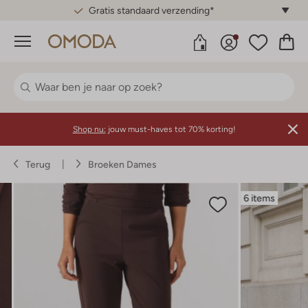
Gratis standaard verzending*
Menu
Shop nu:
jouw must-haves tot 70% korting!
Terug
Broeken Dames
6 items