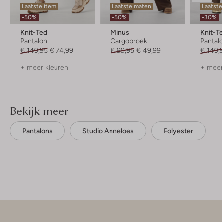
Laatste item
Laatste maten
Laatste
-50%
-50%
-30%
Knit-Ted
Minus
Knit-T
Pantalon
Cargobroek
Pantal
€ 149,95
€ 74,99
€ 99,95
€ 49,99
€ 149,
+ meer kleuren
+ meer
Bekijk meer
Pantalons
Studio Anneloes
Polyester