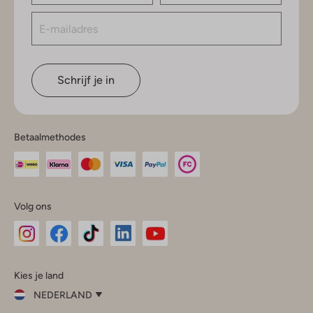
Schrijf je in
Betaalmethodes
Volg ons
Omoda
Omoda
Omoda
Omoda
Omoda
Kies je land
Instagram
Facebook
TikTok
LinkedIn
YouTube
NEDERLAND
Kies