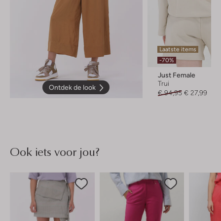
Laatste items
-70%
Just Female
Trui
Ontdek de look
€ 94,95
€ 27,99
Ook iets voor jou?