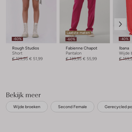
Laatste maten
-60%
-40%
-60%
Rough Studios
Fabienne Chapot
Ibana
Short
Pantalon
Wijde 
€ 129,95
€ 51,99
€ 139,95
€ 55,99
€ 159,
Bekijk meer
Wijde broeken
Second Female
Gerecycled po