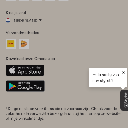
Omoda
Omoda
Omoda
Omoda
Omoda
Kies je land
Instagram
Facebook
TikTok
LinkedIn
YouTube
NEDERLAND
Kies
Verzendmethodes
je
Sluit
land
Nederland
België
(Nederlands)
Download onze Omoda app
Belgique
(Français)
Deutschland
*Dit geldt alleen voor items die op voorraad zijn. Check voor de
zekerheid de verwachte bezorgdatum bij het item op de website
of in je winkelmandje.