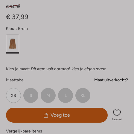
€ 94,95
€ 37,99
Kleur:
Bruin
Kies je maat:
Dit item valt normaal, kies je eigen maat
Maattabel
Maat uitverkocht?
XS
S
M
L
XL
Voeg toe
Favoriet
Vergelijkbare items