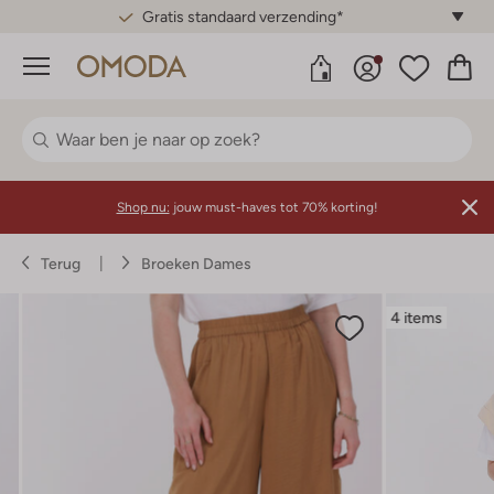
Gratis standaard verzending*
Menu
Shop nu:
jouw must-haves tot 70% korting!
Terug
Broeken Dames
4 items