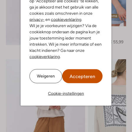
op "Accepteer alle cookies" te klikken,
ga je akkoord met het gebruik van alle
cookies zoals omschreven in onze
Laatste items
privacy-
en
cookieverklaring
.
-30%
Wil je je voorkeuren wijzigen? Via de
Minus
cookieknop onderaan de pagina kun je
Blouse
jouw toestemming ieder moment
Ontdek de look
€ 79,95
€ 55,99
intrekken. Wil je meer informatie of een
klacht indienen? Ga naar onze
cookieverklaring
.
Accepteren
Weigeren
Cookie-instellingen