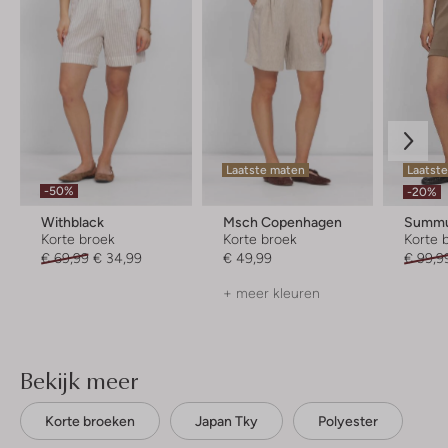
Laatste maten
Laatst
-50%
-20%
Withblack
Msch Copenhagen
Summ
Korte broek
Korte broek
Korte 
€ 69,99
€ 34,99
€ 49,99
€ 99,9
+ meer kleuren
Bekijk meer
Korte broeken
Japan Tky
Polyester