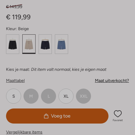
€ 149,99
€ 119,99
Kleur:
Beige
Kies je maat:
Dit item valt normaal, kies je eigen maat
Maattabel
Maat uitverkocht?
S
M
L
XL
XXL
Voeg toe
Favoriet
Vergelijkbare items