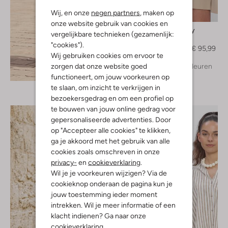
Wij, en onze
negen partners
, maken op
-20%
onze website gebruik van cookies en
Japan Tky
vergelijkbare technieken (gezamenlijk:
Blouse
"cookies").
€ 119,99
€ 95,99
Wij gebruiken cookies om ervoor te
zorgen dat onze website goed
+ meer kleuren
Ontdek de look
functioneert, om jouw voorkeuren op
te slaan, om inzicht te verkrijgen in
bezoekersgedrag en om een profiel op
te bouwen van jouw online gedrag voor
gepersonaliseerde advertenties. Door
op "Accepteer alle cookies" te klikken,
ga je akkoord met het gebruik van alle
cookies zoals omschreven in onze
privacy-
en
cookieverklaring
.
Wil je je voorkeuren wijzigen? Via de
cookieknop onderaan de pagina kun je
jouw toestemming ieder moment
intrekken. Wil je meer informatie of een
klacht indienen? Ga naar onze
cookieverklaring
.