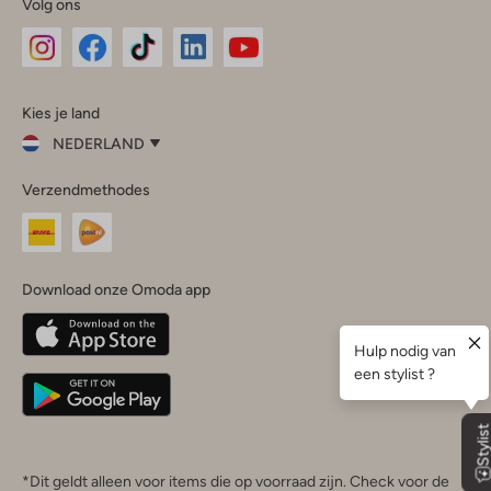
Volg ons
Omoda
Omoda
Omoda
Omoda
Omoda
Kies je land
Instagram
Facebook
TikTok
LinkedIn
YouTube
NEDERLAND
Kies
Verzendmethodes
je
Sluit
land
Nederland
België
(Nederlands)
Download onze Omoda app
Belgique
(Français)
Deutschland
*Dit geldt alleen voor items die op voorraad zijn. Check voor de