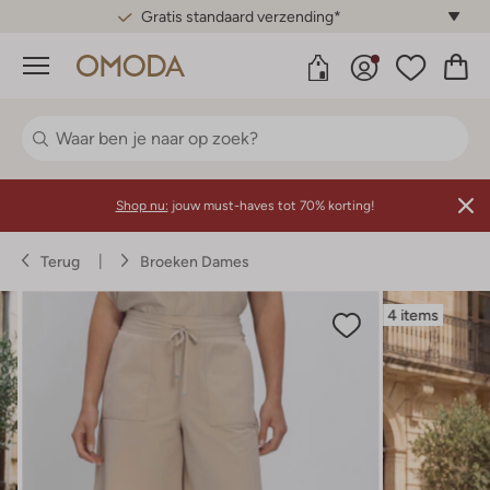
Gratis standaard verzending*
Menu
Shop nu:
jouw must-haves tot 70% korting!
Terug
Broeken Dames
4 items