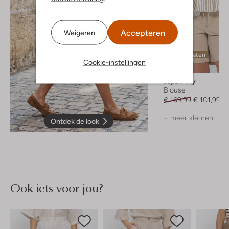
Accepteren
Weigeren
Laatste maten
Cookie-instellingen
-40%
Japan Tky
Blouse
€ 169,99
€ 101,99
+ meer kleuren
Ontdek de look
Ook iets voor jou?